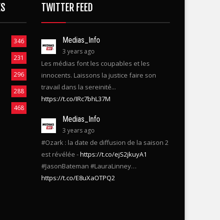
Medias_Info
346
3 years ago
231
Les médias font les coupables et les
296
innocents. Laissons la justice faire son
travail dans la sereinité...
288
https://t.co/IRc7bhL37M
468
Medias_Info
3 years ago
#Ozark : la date de diffusion de la saison 2
est révélée -
https://t.co/ejS2jkuyA1
#JasonBateman #LauraLinney…
https://t.co/E8uXaOTPQ2