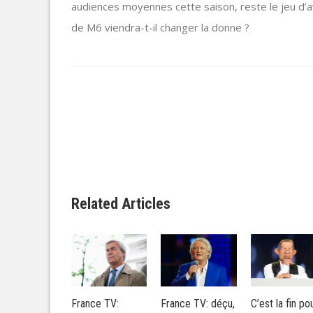
audiences moyennes cette saison, reste le jeu d’
de M6 viendra-t-il changer la donne ?
Related Articles
nce TV:
France TV: déçu,
C’est la fin pour
MédiaPro rafl