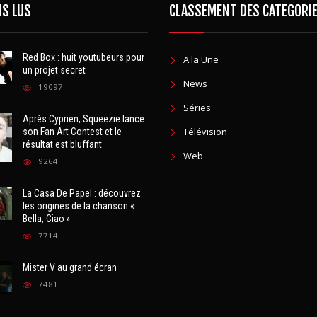
Red Box : huit youtubeurs pour
A la Une
un projet secret
News
19097
Séries
Après Cyprien, Squeezie lance
Télévision
son Fan Art Contest et le
résultat est bluffant
Web
9264
La Casa De Papel : découvrez
les origines de la chanson «
Bella, Ciao »
7714
Mister V au grand écran
7481