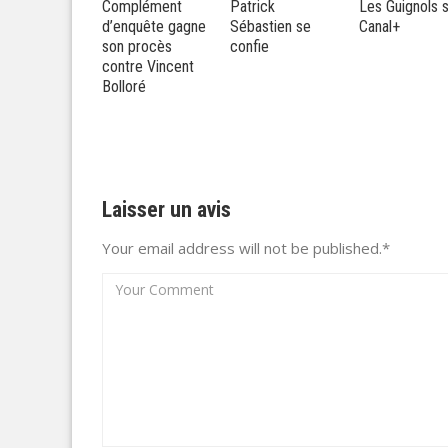
plément
Patrick
Les Guignols sur
les droits TV 
nquête gagne
Sébastien se
Canal+
la Ligue 1: Ca
 procès
confie
ne lâche pas
tre Vincent
l’affaire
loré
Laisser un avis
Your email address will not be published.*