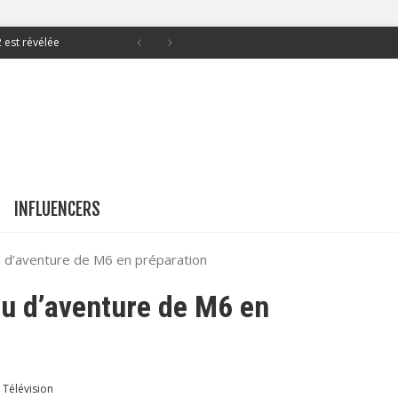
c Michael Weatherly
son 19 ce soir sur TF1
pourrait signer son
lamouze
INFLUENCERS
 pour sa web-série
u d’aventure de M6 en préparation
2 est révélée
eu d’aventure de M6 en
Télévision