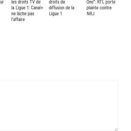
de
droits de
One”: RTL porte
Pierre Bellemare
les
nal+
diffusion de la
plainte contre
s’est éteint
l’a
Ligue 1
NRJ
qui