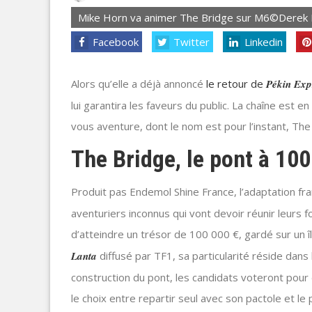
Mike Horn va animer The Bridge sur M6©Derek
Facebook
Twitter
Linkedin
Alors qu’elle a déjà annoncé
le retour de
Pékin Exp
lui garantira les faveurs du public. La chaîne est 
vous aventure, dont le nom est pour l’instant, The
The Bridge, le pont à 100
Produit pas Endemol Shine France, l’adaptation fr
aventuriers inconnus qui vont devoir réunir leurs f
d’atteindre un trésor de 100 000 €, gardé sur un î
Lanta
diffusé par TF1, sa particularité réside dans le
construction du pont, les candidats voteront pour 
le choix entre repartir seul avec son pactole et l