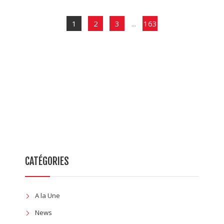
1
2
3
...
163
CATÉGORIES
A la Une
News