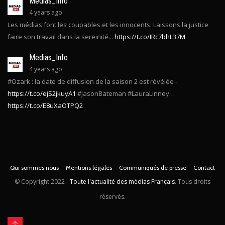
Medias_Info
4 years ago
Les médias font les coupables et les innocents. Laissons la justice
faire son travail dans la sereinité...
https://t.co/IRc7bhL37M
Medias_Info
4 years ago
#Ozark : la date de diffusion de la saison 2 est révélée -
https://t.co/ejS2jkuyA1
#JasonBateman #LauraLinney…
https://t.co/E8uXaOTPQ2
Qui sommes nous
Mentions légales
Communiqués de presse
Contact
© Copyright
2022 -
Toute l'actualité des médias Français
. Tous droits
réservés.