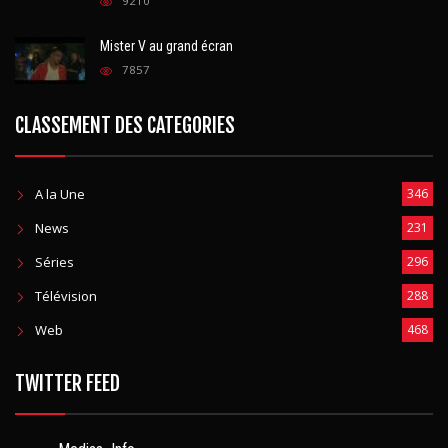
9210
Mister V au grand écran
7857
CLASSEMENT DES CATEGORIES
A la Une
346
News
231
Séries
296
Télévision
288
Web
468
TWITTER FEED