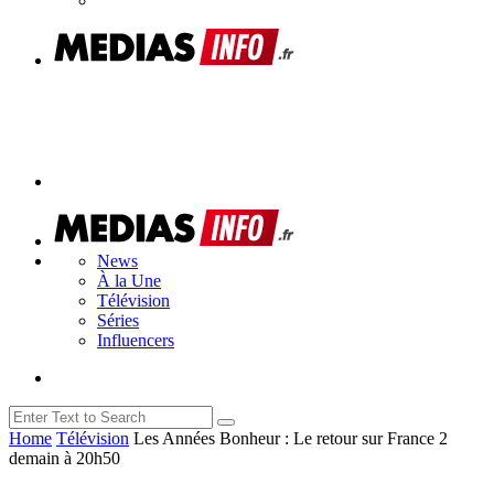
News
À la Une
Télévision
Séries
Influencers
Home
Télévision
Les Années Bonheur : Le retour sur France 2
demain à 20h50