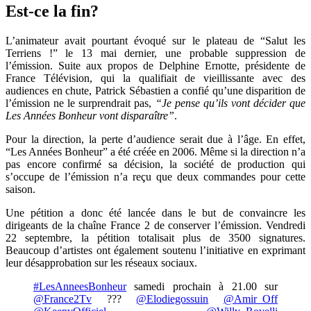
Est-ce la fin?
L’animateur avait pourtant évoqué sur le plateau de “Salut les
Terriens !” le 13 mai dernier, une probable suppression de
l’émission. Suite aux propos de Delphine Ernotte, présidente de
France Télévision, qui la qualifiait de vieillissante avec des
audiences en chute, Patrick Sébastien a confié qu’une disparition de
l’émission ne le surprendrait pas,
“Je pense qu’ils vont décider que
Les Années Bonheur vont disparaître”
.
Pour la direction, la perte d’audience serait due à l’âge. En effet,
“Les Années Bonheur” a été créée en 2006. Même si la direction n’a
pas encore confirmé sa décision, la société de production qui
s’occupe de l’émission n’a reçu que deux commandes pour cette
saison.
Une pétition a donc été lancée dans le but de convaincre les
dirigeants de la chaîne France 2 de conserver l’émission. Vendredi
22 septembre, la pétition totalisait plus de 3500 signatures.
Beaucoup d’artistes ont également soutenu l’initiative en exprimant
leur désapprobation sur les réseaux sociaux.
#LesAnneesBonheur
samedi prochain à 21.00 sur
@France2Tv
???
@Elodiegossuin
@Amir_Off