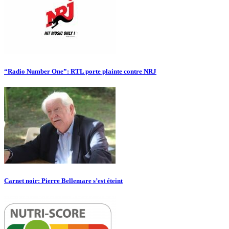
“Radio Number One”: RTL porte plainte contre NRJ
Carnet noir: Pierre Bellemare s’est éteint