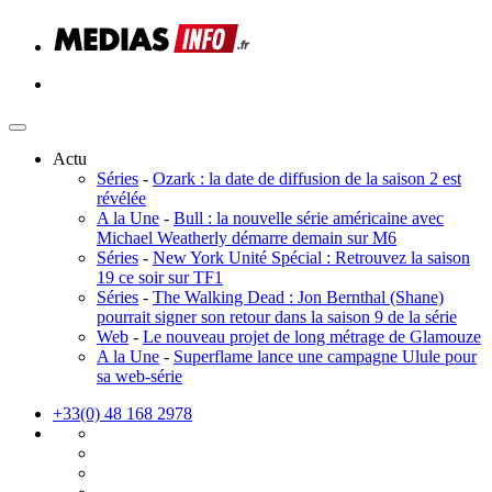
Actu
Séries
-
Ozark : la date de diffusion de la saison 2 est
révélée
A la Une
-
Bull : la nouvelle série américaine avec
Michael Weatherly démarre demain sur M6
Séries
-
New York Unité Spécial : Retrouvez la saison
19 ce soir sur TF1
Séries
-
The Walking Dead : Jon Bernthal (Shane)
pourrait signer son retour dans la saison 9 de la série
Web
-
Le nouveau projet de long métrage de Glamouze
A la Une
-
Superflame lance une campagne Ulule pour
sa web-série
+33(0) 48 168 2978