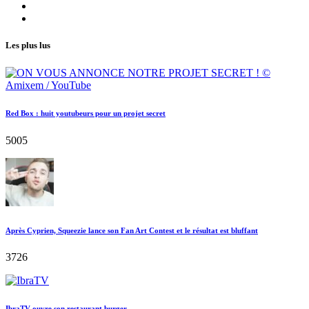
Les plus lus
Red Box : huit youtubeurs pour un projet secret
5005
Après Cyprien, Squeezie lance son Fan Art Contest et le résultat est bluffant
3726
IbraTV ouvre son restaurant burger