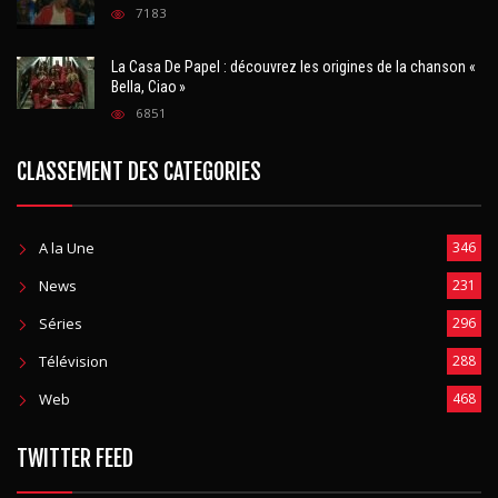
7183
La Casa De Papel : découvrez les origines de la chanson «
Bella, Ciao »
6851
CLASSEMENT DES CATEGORIES
A la Une
346
News
231
Séries
296
Télévision
288
Web
468
TWITTER FEED