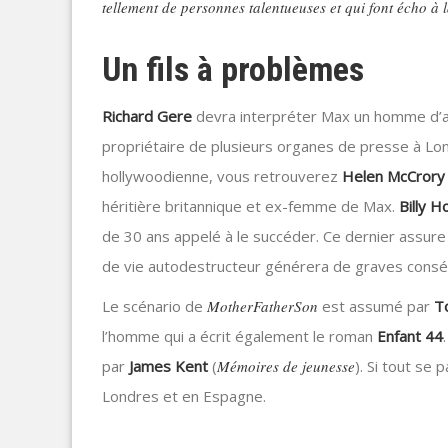
tellement de personnes talentueuses et qui font écho à l
Un fils à problèmes
Richard Gere
devra interpréter Max un homme d’af
propriétaire de plusieurs organes de presse à Lon
hollywoodienne, vous retrouverez
Helen McCrory
héritière britannique et ex-femme de Max.
Billy H
de 30 ans appelé à le succéder. Ce dernier assure 
de vie autodestructeur générera de graves conséq
Le scénario de
MotherFatherSon
est assumé par
T
l’homme qui a écrit également le roman
Enfant 44
par
James Kent
(
Mémoires de jeunesse
). Si tout se
Londres et en Espagne.