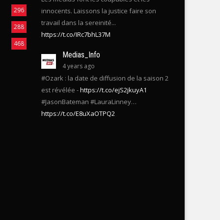
3 years ago
231
Les médias font les coupables et les
296
innocents. Laissons la justice faire son
travail dans la sereinité...
288
https://t.co/IRc7bhL37M
468
Medias_Info
4 years ago
#Ozark : la date de diffusion de la saison 2
est révélée -
https://t.co/ejS2jkuyA1
#JasonBateman #LauraLinney…
https://t.co/E8uXaOTPQ2