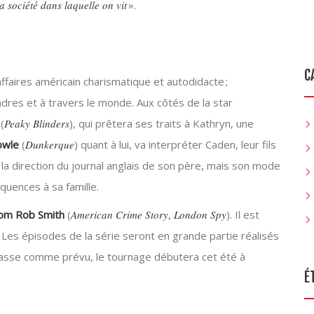
a société dans laquelle on vit
».
C
faires américain charismatique et autodidacte ;
dres et à travers le monde. Aux côtés de la star
(
Peaky Blinders
), qui prêtera ses traits à Kathryn, une
owle
(
Dunkerque
) quant à lui, va interpréter Caden, leur fils
la direction du journal anglais de son père, mais son mode
uences à sa famille.
om Rob Smith
(
American Crime Story
,
London Spy
). Il est
. Les épisodes de la série seront en grande partie réalisés
 passe comme prévu, le tournage débutera cet été à
É