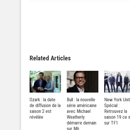
Related Articles
rk : la date
Bull : la nouvelle
New York Unité
The Walking
diffusion de la
série américaine
Spécial :
Dead : Jon
son 2 est
avec Michael
Retrouvez la
Bernthal (Sha
élée
Weatherly
saison 19 ce soir
pourrait signe
démarre demain
sur TF1
son retour da
sur M6
la saison 9 de