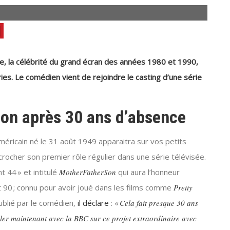
, la célébrité du grand écran des années 1980 et 1990,
ies. Le comédien vient de rejoindre le casting d’une
série
sion après 30 ans d’absence
méricain né le 31 août 1949 apparaitra sur vos petits
crocher son premier rôle régulier dans une série télévisée.
t 44 » et intitulé
MotherFatherSon
qui aura l’honneur
t 90 ; connu pour avoir joué dans les films comme
Pretty
blié par le comédien,
il déclare
: «
Cela fait presque 30 ans
iller maintenant avec la BBC sur ce projet extraordinaire avec