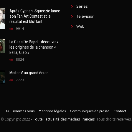
un projet secret
News
20019
Séries
Après Cyprien, Squeezie lance
Télévision
son Fan Art Contest et le
résultat est bluffant
Web
9914
La Casa De Papel : découvrez
les origines de la chanson «
Bella, Ciao »
8824
Mister V au grand écran
7723
Qui sommes nous
Mentions légales
Communiqués de presse
Contact
© Copyright
2022 -
Toute l'actualité des médias Français
. Tous droits réservés.