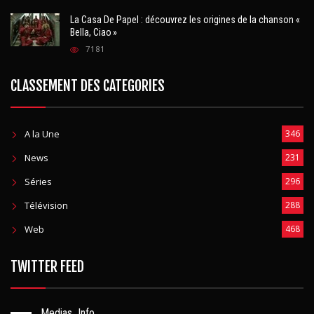
La Casa De Papel : découvrez les origines de la chanson «
Bella, Ciao »
7181
CLASSEMENT DES CATEGORIES
A la Une
346
News
231
Séries
296
Télévision
288
Web
468
TWITTER FEED
Medias_Info