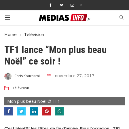
Home
Télévision
TF1 lance “Mon plus beau
Noël” ce soir !
novembre 27, 2017
Chris Kouchami
Télévision
Mon plus beau Noël © TF1
C’est bientôt les fêtes de fin d’année. Pour l’occasion, TF1