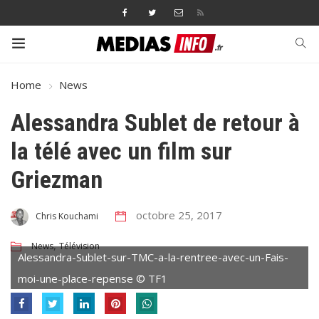
Home
News
Alessandra Sublet de retour à
la télé avec un film sur
Griezman
octobre 25, 2017
Chris Kouchami
,
News
Télévision
Alessandra-Sublet-sur-TMC-a-la-rentree-avec-un-Fais-
moi-une-place-repense © TF1