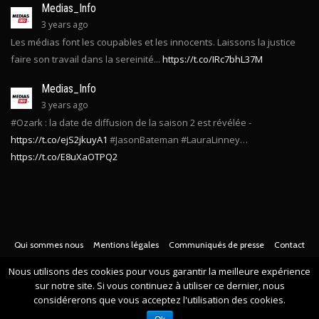
Medias_Info
3 years ago
Les médias font les coupables et les innocents. Laissons la justice
faire son travail dans la sereinité...
https://t.co/IRc7bhL37M
Medias_Info
3 years ago
#Ozark : la date de diffusion de la saison 2 est révélée -
https://t.co/ejS2jkuyA1
#JasonBateman #LauraLinney…
https://t.co/E8uXaOTPQ2
Qui sommes nous
Mentions légales
Communiqués de presse
Contact
© Copyright
2021 -
Toute l'actualité des médias Français
. Tous droits
Nous utilisons des cookies pour vous garantir la meilleure expérience
sur notre site. Si vous continuez à utiliser ce dernier, nous
réservés.
considérerons que vous acceptez l'utilisation des cookies.