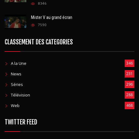
8346
Mister V au grand écran
7590
CLASSEMENT DES CATEGORIES
A la Une
346
News
231
Séries
296
Télévision
288
Web
468
TWITTER FEED