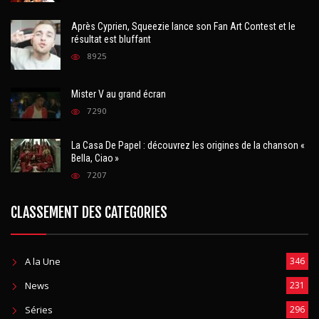
Après Cyprien, Squeezie lance son Fan Art Contest et le
résultat est bluffant
8925
Mister V au grand écran
7290
La Casa De Papel : découvrez les origines de la chanson «
Bella, Ciao »
7207
CLASSEMENT DES CATEGORIES
A la Une
346
News
231
Séries
296