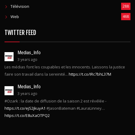
Télévision
288
Web
468
TWITTER FEED
Medias_Info
3 years ago
Les médias font les coupables et les innocents. Laissons la justice
faire son travail dans la sereinité...
https://t.co/IRc7bhL37M
Medias_Info
3 years ago
#Ozark : la date de diffusion de la saison 2 est révélée -
https://t.co/ejS2jkuyA1
#JasonBateman #LauraLinney…
https://t.co/E8uXaOTPQ2