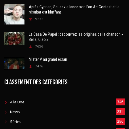
Après Cyprien, Squeezie lance son Fan Art Contest et le
résultat est bluffant
9232
La Casa De Papel : découvrez les origines de la chanson «
Bella, Ciao »
7656
Mister V au grand écran
7476
CLASSEMENT DES CATEGORIES
A la Une
346
News
231
Séries
296
Télévision
288