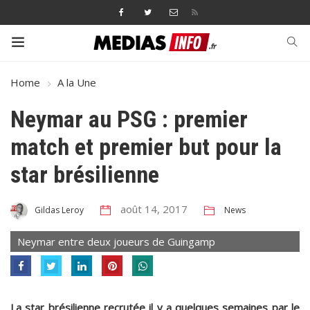
Home
A la Une
Neymar au PSG : premier
match et premier but pour la
star brésilienne
août 14, 2017
News
Gildas Leroy
Neymar entre deux joueurs de Guingamp
La star brésilienne recrutée il y a quelques semaines par le