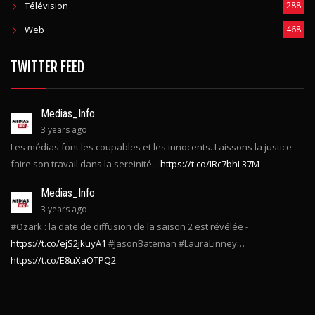
Web
468
TWITTER FEED
Medias_Info
3 years ago
Les médias font les coupables et les innocents. Laissons la justice
faire son travail dans la sereinité...
https://t.co/IRc7bhL37M
Medias_Info
3 years ago
#Ozark : la date de diffusion de la saison 2 est révélée -
https://t.co/ejS2jkuyA1
#JasonBateman #LauraLinney…
https://t.co/E8uXaOTPQ2