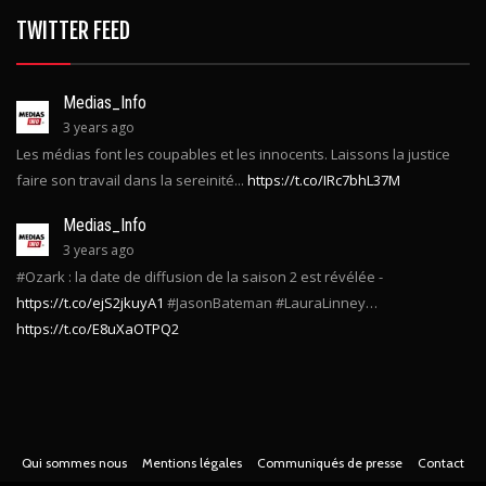
TWITTER FEED
Medias_Info
3 years ago
Les médias font les coupables et les innocents. Laissons la justice
faire son travail dans la sereinité...
https://t.co/IRc7bhL37M
Medias_Info
3 years ago
#Ozark : la date de diffusion de la saison 2 est révélée -
https://t.co/ejS2jkuyA1
#JasonBateman #LauraLinney…
https://t.co/E8uXaOTPQ2
Qui sommes nous
Mentions légales
Communiqués de presse
Contact