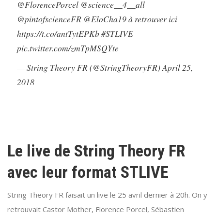
@FlorencePorcel
@science__4__all
@pintofscienceFR
@EloCha19
à retrouver ici
https://t.co/antTytEPKb
#STLIVE
pic.twitter.com/zmTpMSQYte
— String Theory FR (@StringTheoryFR)
April 25,
2018
Le live de String Theory FR
avec leur format STLIVE
String Theory FR faisait un live le 25 avril dernier à 20h. On y
retrouvait Castor Mother, Florence Porcel, Sébastien