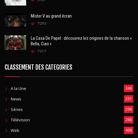
Mister V au grand écran
7293
La Casa De Papel : découvrez les origines de la chanson «
Bella, Ciao »
7217
CLASSEMENT DES CATEGORIES
A la Une
346
News
231
Séries
296
Télévision
288
Web
468