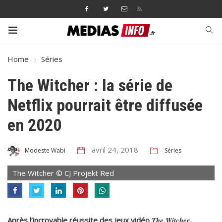
Home
Séries
The Witcher : la série de
Netflix pourrait être diffusée
en 2020
avril 24, 2018
Séries
Modeste Wabi
The Witcher © CJ Projekt Red
Après l’incroyable réussite
des jeux vidéo
The Witcher
,