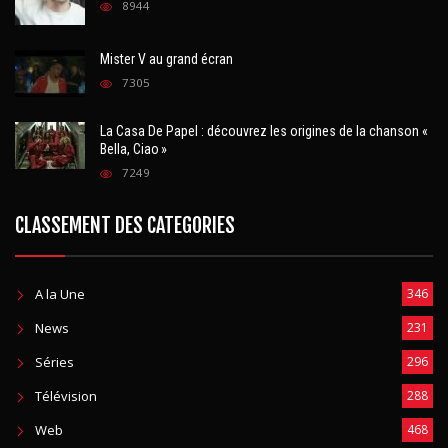
résultat est bluffant
8944
Mister V au grand écran
7305
La Casa De Papel : découvrez les origines de la chanson «
Bella, Ciao »
7249
CLASSEMENT DES CATEGORIES
A la Une
346
News
231
Séries
296
Télévision
288