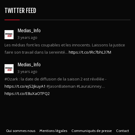
Web
468
TWITTER FEED
Medias_Info
3 years ago
Les médias font les coupables et les innocents. Laissons la justice
faire son travail dans la sereinité...
https://t.co/IRc7bhL37M
Medias_Info
3 years ago
#Ozark : la date de diffusion de la saison 2 est révélée -
https://t.co/ejS2jkuyA1
#JasonBateman #LauraLinney…
https://t.co/E8uXaOTPQ2