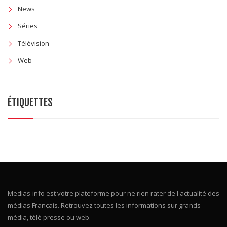
A la Une
News
Séries
Télévision
Web
ÉTIQUETTES
Medias-info est votre plateforme pour ne rien rater de l'actualité des
médias Français. Retrouvez toutes les informations sur grands
média, télé presse ou web.