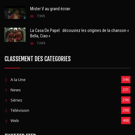
Mister V au grand écran
7305
La Casa De Papel : découvrez les origines de la chanson «
Bella, Ciao »
7249
CLASSEMENT DES CATEGORIES
A la Une
346
News
231
Séries
296
Télévision
288
Web
468