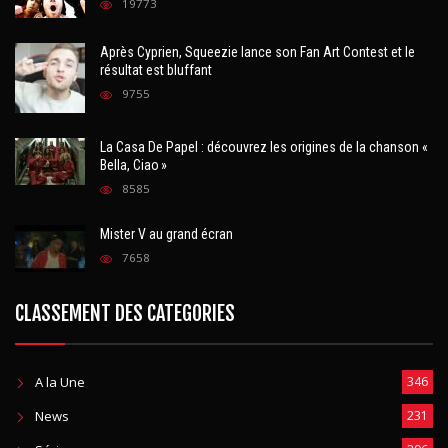
Après Cyprien, Squeezie lance son Fan Art Contest et le
résultat est bluffant
9755
La Casa De Papel : découvrez les origines de la chanson «
Bella, Ciao »
8585
Mister V au grand écran
7658
CLASSEMENT DES CATEGORIES
A la Une
346
News
231
Séries
296