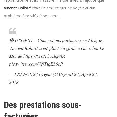
l’appel d’offre avait-il assuré. Il a par ailleurs rajouté que
Vincent Bolloré
était un ami, et qu’il ne voyait aucun
problème à privilégié ses amis.
🔴 URGENT – Concessions portuaires en Afrique :
Vincent Bolloré a été placé en garde à vue selon Le
Monde
https://t.co/Tbazlkf4lR
pic.twitter.com/VNTtqE36cP
— FRANCE 24 Urgent (@UrgentF24)
April 24,
2018
Des prestations sous-
facturées