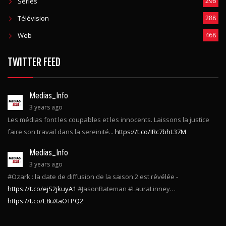
Télévision
288
Web
468
TWITTER FEED
Medias_Info
3 years ago
Les médias font les coupables et les innocents. Laissons la justice
faire son travail dans la sereinité...
https://t.co/IRc7bhL37M
Medias_Info
3 years ago
#Ozark : la date de diffusion de la saison 2 est révélée -
https://t.co/ejS2jkuyA1
#JasonBateman #LauraLinney…
https://t.co/E8uXaOTPQ2