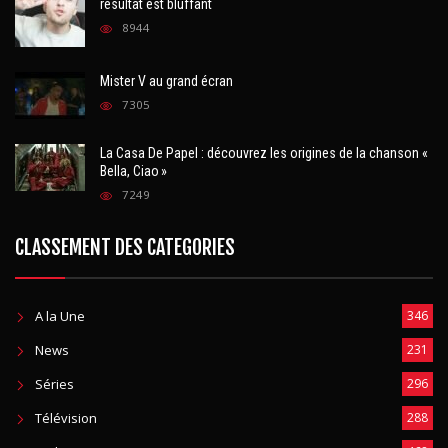
résultat est bluffant
8944
Mister V au grand écran
7305
La Casa De Papel : découvrez les origines de la chanson «
Bella, Ciao »
7249
CLASSEMENT DES CATEGORIES
A la Une
346
News
231
Séries
296
Télévision
288