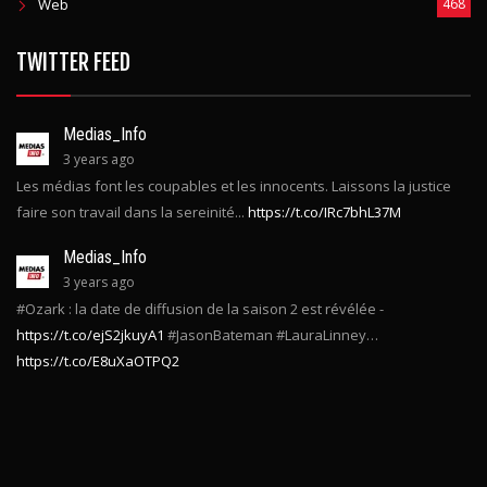
Web
468
TWITTER FEED
Medias_Info
3 years ago
Les médias font les coupables et les innocents. Laissons la justice
faire son travail dans la sereinité...
https://t.co/IRc7bhL37M
Medias_Info
3 years ago
#Ozark : la date de diffusion de la saison 2 est révélée -
https://t.co/ejS2jkuyA1
#JasonBateman #LauraLinney…
https://t.co/E8uXaOTPQ2