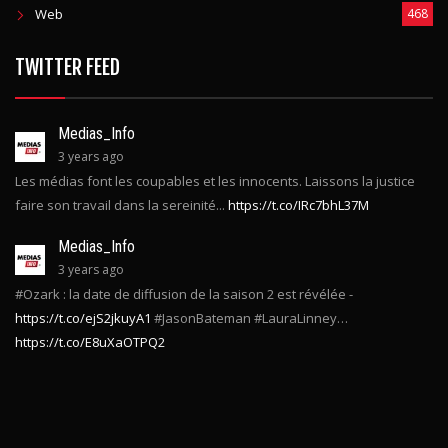
Web
468
TWITTER FEED
Medias_Info
3 years ago
Les médias font les coupables et les innocents. Laissons la justice
faire son travail dans la sereinité...
https://t.co/IRc7bhL37M
Medias_Info
3 years ago
#Ozark : la date de diffusion de la saison 2 est révélée -
https://t.co/ejS2jkuyA1
#JasonBateman #LauraLinney…
https://t.co/E8uXaOTPQ2