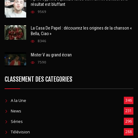
Après Cyprien, Squeezie lance son Fan Art Contest et le
résultat est bluffant
9569
La Casa De Papel : découvrez les origines de la chanson «
Bella, Ciao »
8346
Mister V au grand écran
7590
CLASSEMENT DES CATEGORIES
A la Une
346
News
231
Séries
296
Télévision
288