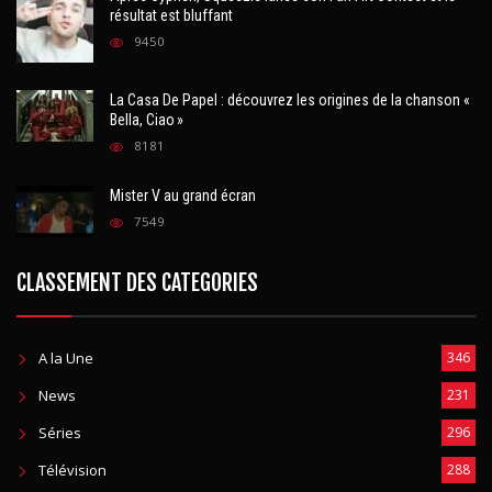
résultat est bluffant
9450
La Casa De Papel : découvrez les origines de la chanson «
Bella, Ciao »
8181
Mister V au grand écran
7549
CLASSEMENT DES CATEGORIES
A la Une
346
News
231
Séries
296
Télévision
288