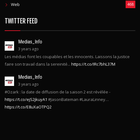
Web
468
TWITTER FEED
Medias_Info
3 years ago
Les médias font les coupables et les innocents. Laissons la justice
faire son travail dans la sereinité...
https://t.co/IRc7bhL37M
Medias_Info
3 years ago
#Ozark : la date de diffusion de la saison 2 est révélée -
https://t.co/ejS2jkuyA1
#JasonBateman #LauraLinney…
https://t.co/E8uXaOTPQ2