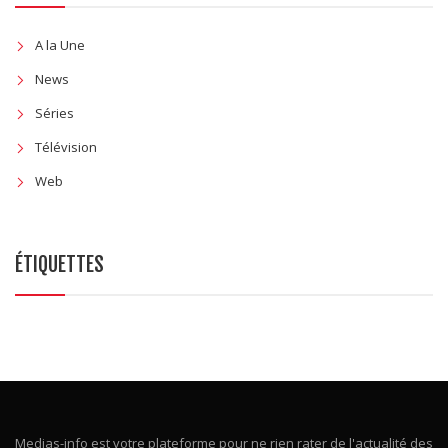
A la Une
News
Séries
Télévision
Web
ÉTIQUETTES
Medias-info est votre plateforme pour ne rien rater de l'actualité des