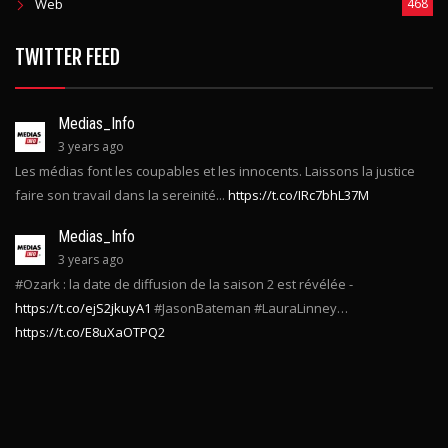
Web
468
TWITTER FEED
Medias_Info
3 years ago
Les médias font les coupables et les innocents. Laissons la justice
faire son travail dans la sereinité...
https://t.co/IRc7bhL37M
Medias_Info
3 years ago
#Ozark : la date de diffusion de la saison 2 est révélée -
https://t.co/ejS2jkuyA1
#JasonBateman #LauraLinney…
https://t.co/E8uXaOTPQ2