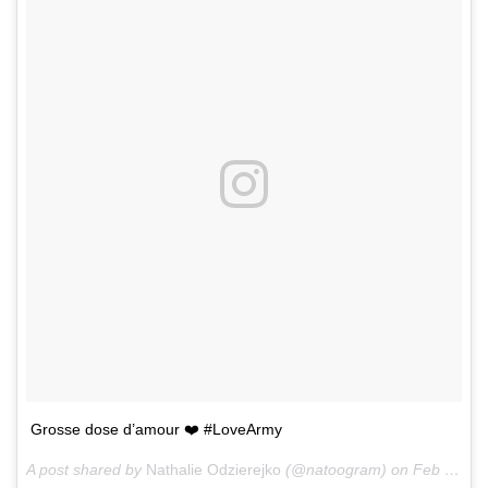
Grosse dose d’amour ❤️ #LoveArmy
A post shared by
Nathalie Odzierejko
(@natoogram) on
Feb 10, 2018 at 8:25am PST