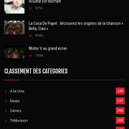
résultat est bluffant
9755
La Casa De Papel : découvrez les origines de la chanson «
Bella, Ciao »
8585
Mister V au grand écran
7658
CLASSEMENT DES CATEGORIES
A la Une
346
News
231
Séries
296
Télévision
288