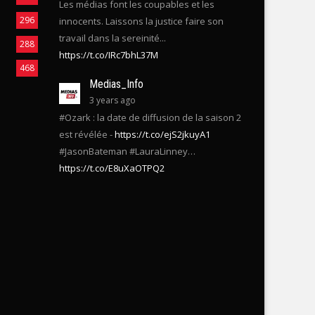
346
3 years ago
231
Les médias font les coupables et les
296
innocents. Laissons la justice faire son
travail dans la sereinité...
288
https://t.co/IRc7bhL37M
468
Medias_Info
3 years ago
#Ozark : la date de diffusion de la saison 2
est révélée -
https://t.co/ejS2jkuyA1
#JasonBateman #LauraLinney…
https://t.co/E8uXaOTPQ2