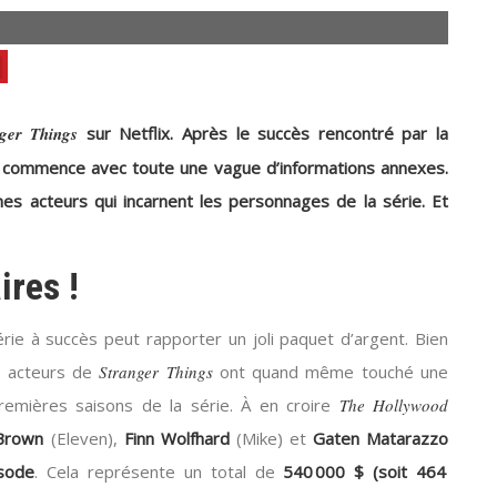
ger Things
sur Netflix. Après le succès rencontré par la
 commence avec toute une vague d’informations annexes.
nes acteurs qui incarnent les personnages de la série. Et
ires !
rie à succès peut rapporter un joli paquet d’argent. Bien
es acteurs de
Stranger Things
ont quand même touché une
mières saisons de la série. À en croire
The Hollywood
 Brown
(Eleven),
Finn Wolfhard
(Mike) et
Gaten Matarazzo
sode
. Cela représente un total de
540 000 $ (soit 464