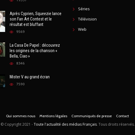
A la Une
un projet secret
News
19557
Séries
Après Cyprien, Squeezie lance
Télévision
son Fan Art Contest et le
résultat est bluffant
Web
9569
La Casa De Papel : découvrez
les origines de la chanson «
Bella, Ciao »
8346
Mister V au grand écran
7590
Qui sommes nous
Mentions légales
Communiqués de presse
Contact