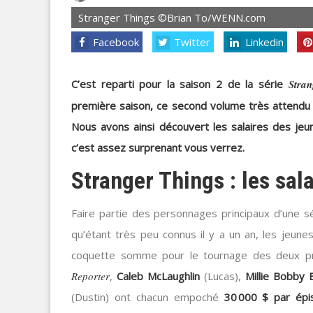
Stranger Things ©Brian To/WENN.com
Facebook
Twitter
Linkedin
C’est reparti pour la saison 2 de la série
Stran
première saison, ce second volume très attendu
Nous avons ainsi découvert les salaires des jeu
c’est assez surprenant vous verrez.
Stranger Things : les sala
Faire partie des personnages principaux d’une sé
qu’étant très peu connus il y a un an, les jeun
coquette somme pour le tournage des deux pre
Reporter
,
Caleb McLaughlin
(Lucas),
Millie Bobby
(Dustin) ont chacun empoché
30 000 $ par épi