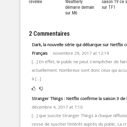
élée
Weatherly
saison 19 ce soir
pourrait signe
démarre demain
sur TF1
son retour da
sur M6
la saison 9 de
série
2 Commentaires
Dark, la nouvelle série qui débarque sur Netflix
Français
novembre 29, 2017 at 12:19
[…] En effet, le public ne peut s’empêcher de fai
actuellement. Nombreux sont donc ceux qui accus
à […]
Stranger Things : Netflix confirme la saison 3 de 
décembre 4, 2017 at 7:10
[…] que suscite Stranger Things à chaque diffusion