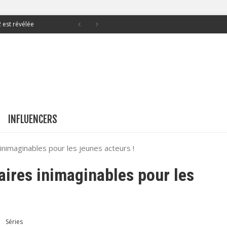
c Michael Weatherly
son 19 ce soir sur TF1
pourrait signer son
lamouze
INFLUENCERS
 pour sa web-série
 inimaginables pour les jeunes acteurs !
2 est révélée
aires inimaginables pour les
Séries