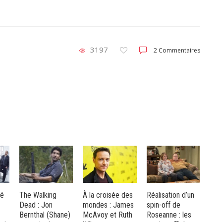
3197
2 Commentaires
À la croisée des
Réalisation d’un
Paul Wesley, la
Ga
mondes : James
spin-off de
star de Vampire
: H
ne)
McAvoy et Ruth
Roseanne : les
Diaries au
co