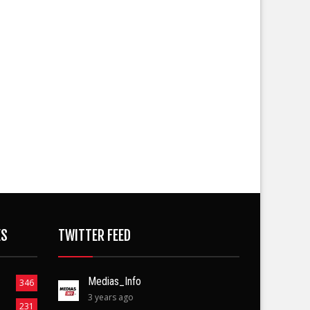
ES
TWITTER FEED
Medias_Info