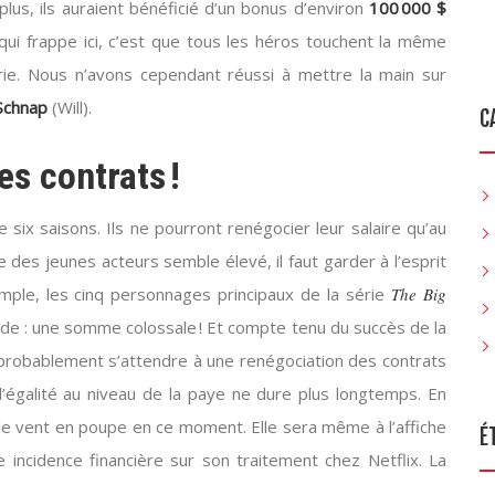
lus, ils auraient bénéficié d’un bonus d’environ
100 000 $
qui frappe ici, c’est que tous les héros touchent la même
rie. Nous n’avons cependant réussi à mettre la main sur
Schnap
(Will).
C
s contrats !
 six saisons. Ils ne pourront renégocier leur salaire qu’au
e des jeunes acteurs semble élevé, il faut garder à l’esprit
mple, les cinq personnages principaux de la série
The Big
de : une somme colossale ! Et compte tenu du succès de la
s probablement s’attendre à une renégociation des contrats
 l’égalité au niveau de la paye ne dure plus longtemps. En
le vent en poupe en ce moment. Elle sera même à l’affiche
É
e incidence financière sur son traitement chez Netflix. La