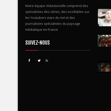
informations sur grands média, télé
presse ou web.
Notre équipe rédactionelle comprend des
spécialistes des séries, des incollables sur
les Youtubers stars du net et des
journalistes spécialistes du paysage
médiatique en France
SUIVEZ-NOUS