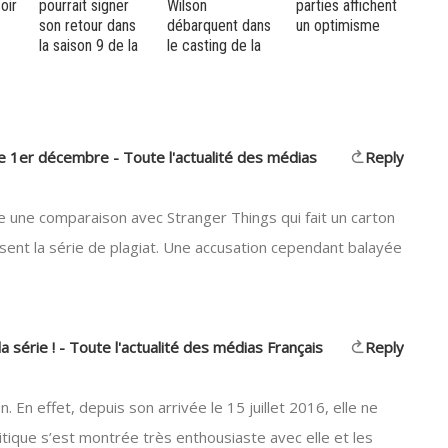
r
Wilson
parties affichent
casting d’une
pil
ns
débarquent dans
un optimisme
nouvelle série de
pre
 la
le casting de la
CBS
série
 ce 1er décembre - Toute l'actualité des médias
Reply
re une comparaison avec Stranger Things qui fait un carton
ent la série de plagiat. Une accusation cependant balayée
la série ! - Toute l'actualité des médias Français
Reply
. En effet, depuis son arrivée le 15 juillet 2016, elle ne