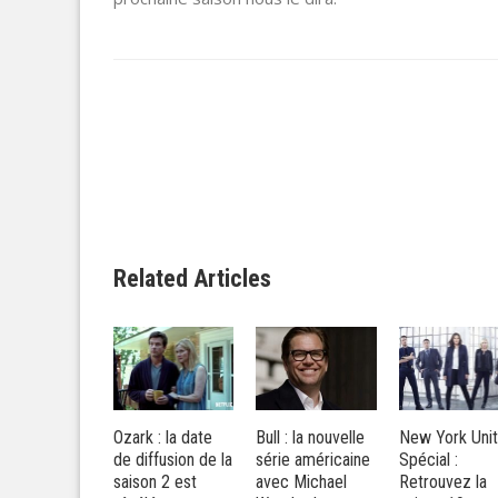
Related Articles
rk : la date
Bull : la nouvelle
New York Unité
The Walking
diffusion de la
série américaine
Spécial :
Dead : Jon
son 2 est
avec Michael
Retrouvez la
Bernthal (Sha