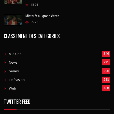
Bella, Ciao »
8824
Mister V au grand écran
7723
CLASSEMENT DES CATEGORIES
A la Une
346
News
231
Séries
296
Télévision
288
Web
468
TWITTER FEED