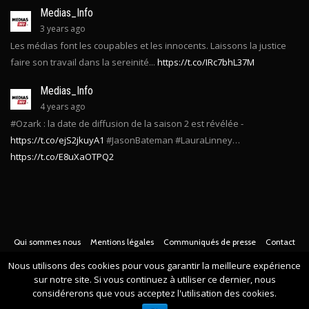
Medias_Info
3 years ago
Les médias font les coupables et les innocents. Laissons la justice
faire son travail dans la sereinité...
https://t.co/IRc7bhL37M
Medias_Info
4 years ago
#Ozark : la date de diffusion de la saison 2 est révélée -
https://t.co/ejS2jkuyA1
#JasonBateman #LauraLinney…
https://t.co/E8uXaOTPQ2
Qui sommes nous
Mentions légales
Communiqués de presse
Contact
Nous utilisons des cookies pour vous garantir la meilleure expérience
© Copyright
2022 -
Toute l'actualité des médias Français
. Tous droits
sur notre site. Si vous continuez à utiliser ce dernier, nous
considérerons que vous acceptez l'utilisation des cookies.
réservés.