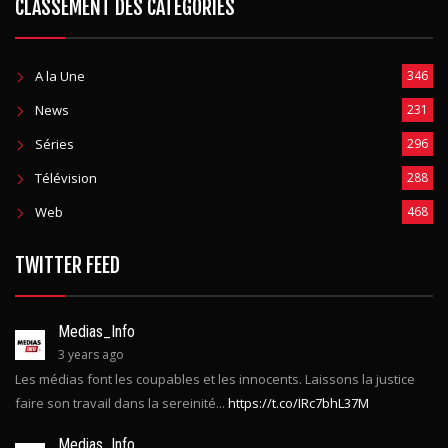
CLASSEMENT DES CATEGORIES
A la Une
346
News
231
Séries
296
Télévision
288
Web
468
TWITTER FEED
Medias_Info
3 years ago
Les médias font les coupables et les innocents. Laissons la justice
faire son travail dans la sereinité...
https://t.co/IRc7bhL37M
Medias_Info