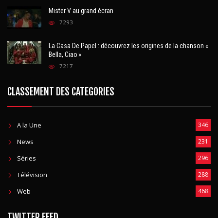
Mister V au grand écran
7293
La Casa De Papel : découvrez les origines de la chanson «
Bella, Ciao »
7217
CLASSEMENT DES CATEGORIES
A la Une
346
News
231
Séries
296
Télévision
288
Web
468
TWITTER FEED