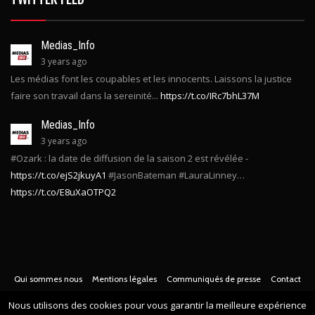
Medias_Info
3 years ago
Les médias font les coupables et les innocents. Laissons la justice
faire son travail dans la sereinité...
https://t.co/IRc7bhL37M
Medias_Info
3 years ago
#Ozark : la date de diffusion de la saison 2 est révélée -
https://t.co/ejS2jkuyA1
#JasonBateman #LauraLinney…
https://t.co/E8uXaOTPQ2
Qui sommes nous
Mentions légales
Communiqués de presse
Contact
© Copyright
2021 -
Toute l'actualité des médias Français
. Tous droits
Nous utilisons des cookies pour vous garantir la meilleure expérience