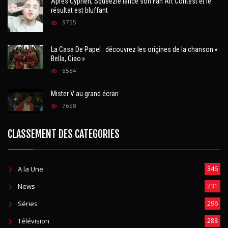
Après Cyprien, Squeezie lance son Fan Art Contest et le
résultat est bluffant
9755
La Casa De Papel : découvrez les origines de la chanson «
Bella, Ciao »
8584
Mister V au grand écran
7658
CLASSEMENT DES CATEGORIES
A la Une
346
News
231
Séries
296
Télévision
288