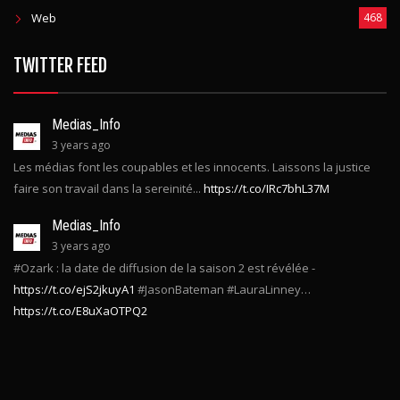
Web
468
TWITTER FEED
Medias_Info
3 years ago
Les médias font les coupables et les innocents. Laissons la justice
faire son travail dans la sereinité...
https://t.co/IRc7bhL37M
Medias_Info
3 years ago
#Ozark : la date de diffusion de la saison 2 est révélée -
https://t.co/ejS2jkuyA1
#JasonBateman #LauraLinney…
https://t.co/E8uXaOTPQ2