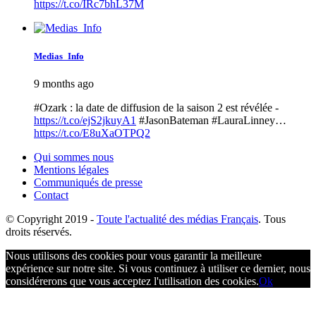
https://t.co/IRc7bhL37M
Medias_Info
9 months ago
#Ozark : la date de diffusion de la saison 2 est révélée -
https://t.co/ejS2jkuyA1
#JasonBateman #LauraLinney…
https://t.co/E8uXaOTPQ2
Qui sommes nous
Mentions légales
Communiqués de presse
Contact
© Copyright
2019 -
Toute l'actualité des médias Français
. Tous
droits réservés.
Nous utilisons des cookies pour vous garantir la meilleure
expérience sur notre site. Si vous continuez à utiliser ce dernier, nous
considérerons que vous acceptez l'utilisation des cookies.
Ok