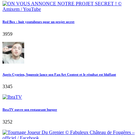
Red Box : huit youtubeurs pour un projet secret
3959
Après Cyprien, Squeezie lance son Fan Art Contest et le résultat est bluffant
3345
IbraTV ouvre son restaurant burger
3252