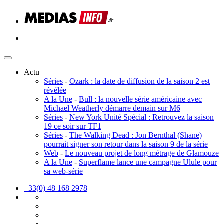
Actu
Séries
-
Ozark : la date de diffusion de la saison 2 est
révélée
A la Une
-
Bull : la nouvelle série américaine avec
Michael Weatherly démarre demain sur M6
Séries
-
New York Unité Spécial : Retrouvez la saison
19 ce soir sur TF1
Séries
-
The Walking Dead : Jon Bernthal (Shane)
pourrait signer son retour dans la saison 9 de la série
Web
-
Le nouveau projet de long métrage de Glamouze
A la Une
-
Superflame lance une campagne Ulule pour
sa web-série
+33(0) 48 168 2978