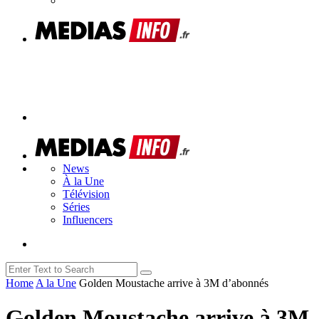
News
À la Une
Télévision
Séries
Influencers
Home
A la Une
Golden Moustache arrive à 3M d’abonnés
Golden Moustache arrive à 3M