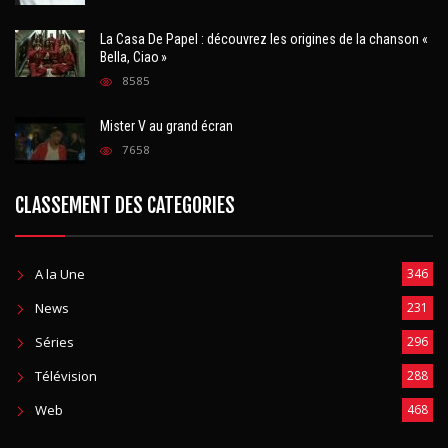
La Casa De Papel : découvrez les origines de la chanson «
Bella, Ciao »
8585
Mister V au grand écran
7658
CLASSEMENT DES CATEGORIES
A la Une
346
News
231
Séries
296
Télévision
288
Web
468