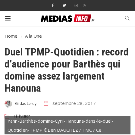
Home
A la Une
Duel TPMP-Quotidien : record
d’audience pour Barthès qui
domine assez largement
Hanouna
septembre 28, 2017
Gildas Leroy
Télévision
Yann-Barthès-domine-Cyril-Hanouna-dans-le-duel-
Quotidien-TPMP ©Ben DAUCHEZ / TMC / C8