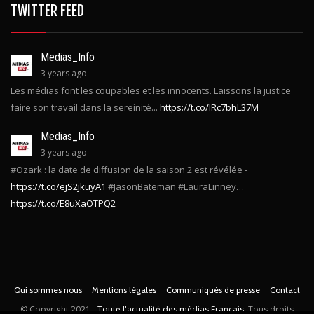
TWITTER FEED
Medias_Info
3 years ago
Les médias font les coupables et les innocents. Laissons la justice
faire son travail dans la sereinité...
https://t.co/IRc7bhL37M
Medias_Info
3 years ago
#Ozark : la date de diffusion de la saison 2 est révélée -
https://t.co/ejS2jkuyA1
#JasonBateman #LauraLinney…
https://t.co/E8uXaOTPQ2
Qui sommes nous
Mentions légales
Communiqués de presse
Contact
© Copyright
2021 -
Toute l'actualité des médias Français
. Tous droits