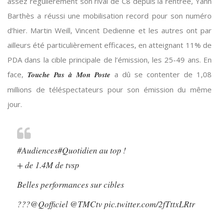
assez régulièrement son rival de C8 depuis la rentrée, Yann
Barthès a réussi une mobilisation record pour son numéro
d’hier. Martin Weill, Vincent Dedienne et les autres ont par
ailleurs été particulièrement efficaces, en atteignant 11% de
PDA dans la cible principale de l’émission, les 25-49 ans. En
face,
Touche Pas à Mon Poste
a dû se contenter de 1,08
millions de téléspectateurs pour son émission du même
jour.
#Audiences
#Quotidien
au top !
+ de 1.4M de tvsp
Belles performances sur cibles
???
@Qofficiel
@TMCtv
pic.twitter.com/2fTttxLRtr