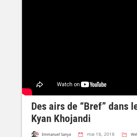
Des airs de “Bref” dans l
Kyan Khojandi
mai 18, 2018
We
Emmanuel Sanya