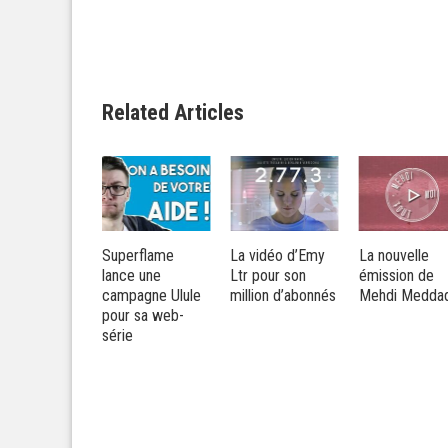
Related Articles
nouveau
Superflame
La vidéo d’Emy
La nouvelle
et de long
lance une
Ltr pour son
émission de
rage de
campagne Ulule
million d’abonnés
Mehdi Medda
mouze
pour sa web-
série