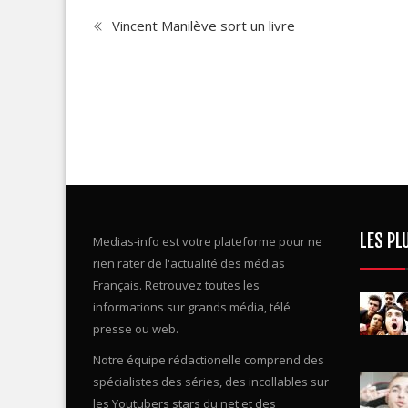
Vincent Manilève sort un livre
LES PL
Medias-info est votre plateforme pour ne
rien rater de l'actualité des médias
Français. Retrouvez toutes les
informations sur grands média, télé
presse ou web.
Notre équipe rédactionelle comprend des
spécialistes des séries, des incollables sur
les Youtubers stars du net et des