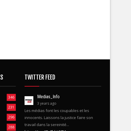
ES
TWITTER FEED
Medias_Info
346
3 years ago
231
Les médias font les coupables et les
296
innocents. Laissons la justice faire son
travail dans la sereinité...
288