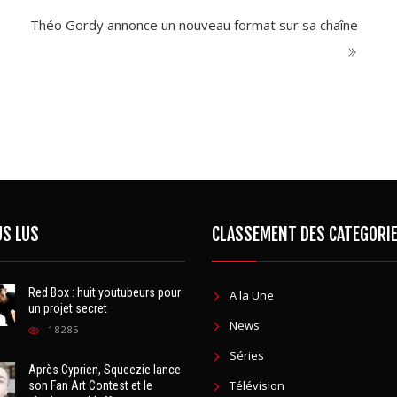
Théo Gordy annonce un nouveau format sur sa chaîne
US LUS
CLASSEMENT DES CATEGORI
Red Box : huit youtubeurs pour
A la Une
un projet secret
News
18285
Séries
Après Cyprien, Squeezie lance
Télévision
son Fan Art Contest et le