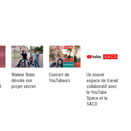
Walane Rider
Concert de
Un nouvel
Mam
dévoile son
YouTubeurs
espace de travail
un l
d
projet secret
collaboratif avec
exp
le YouTube
noc
Space et la
SACD