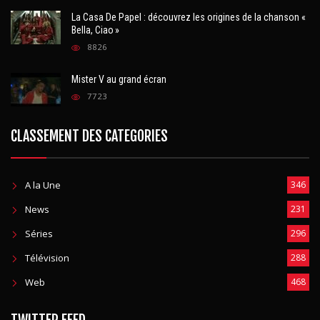
La Casa De Papel : découvrez les origines de la chanson «
Bella, Ciao »
8826
Mister V au grand écran
7723
CLASSEMENT DES CATEGORIES
A la Une
346
News
231
Séries
296
Télévision
288
Web
468