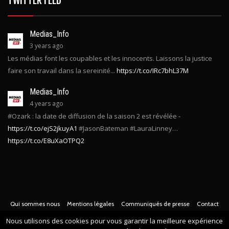
TWITTER FEED
Medias_Info
3 years ago
Les médias font les coupables et les innocents. Laissons la justice
faire son travail dans la sereinité...
https://t.co/IRc7bhL37M
Medias_Info
4 years ago
#Ozark : la date de diffusion de la saison 2 est révélée -
https://t.co/ejS2jkuyA1
#JasonBateman #LauraLinney…
https://t.co/E8uXaOTPQ2
Qui sommes nous
Mentions légales
Communiqués de presse
Contact
Nous utilisons des cookies pour vous garantir la meilleure expérience
© Copyright
2022 -
Toute l'actualité des médias Français
. Tous droits