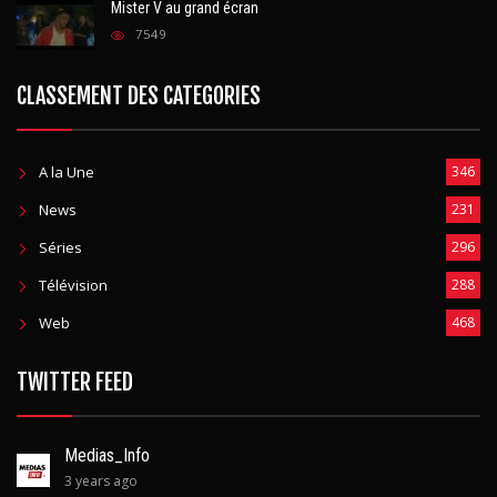
Mister V au grand écran
7549
CLASSEMENT DES CATEGORIES
A la Une
346
News
231
Séries
296
Télévision
288
Web
468
TWITTER FEED
Medias_Info
3 years ago