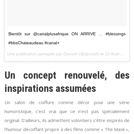
Bientôt sur @canalplusafrique ON ARRIVE … #blessings
#bbsChateaudeau #canal+
Une publication partagée par Dycosh (@dycosh) le
22 Août 2017 à 11h24 PDT
Un concept renouvelé, des
inspirations assumées
Un salon de coiffure comme décor pour une série
humoristique, c’est vrai que ce n’est pas spécialement
original. D’ailleurs, ils admettent volontiers s’être inspirés de
l’humour décoiffant propre à des films comme « The Mask »,