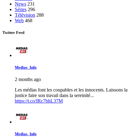
News
231
Séries
296
Télévision
288
Web
468
Twitter Feed
Medias_Info
2 months ago
Les médias font les coupables et les innocents. Laissons la
justice faire son travail dans la sereinité...
https://t.co/IRc7bhL37M
Medias_Info