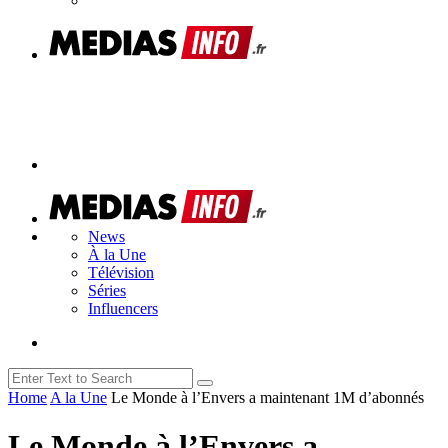
News
À la Une
Télévision
Séries
Influencers
Home
A la Une
Le Monde à l’Envers a maintenant 1M d’abonnés
Le Monde à l’Envers a