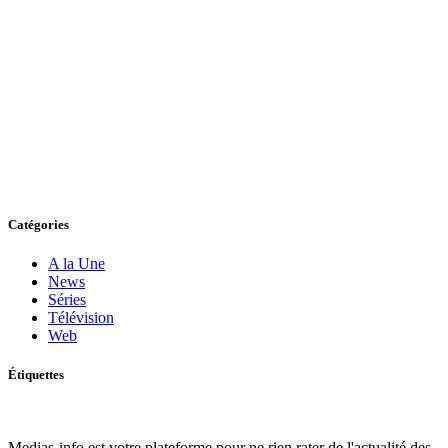
Catégories
A la Une
News
Séries
Télévision
Web
Étiquettes
Medias-info est votre plateforme pour ne rien rater de l'actualité des