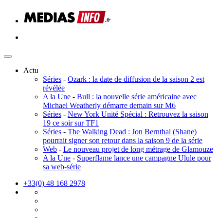
Actu
Séries
-
Ozark : la date de diffusion de la saison 2 est
révélée
A la Une
-
Bull : la nouvelle série américaine avec
Michael Weatherly démarre demain sur M6
Séries
-
New York Unité Spécial : Retrouvez la saison
19 ce soir sur TF1
Séries
-
The Walking Dead : Jon Bernthal (Shane)
pourrait signer son retour dans la saison 9 de la série
Web
-
Le nouveau projet de long métrage de Glamouze
A la Une
-
Superflame lance une campagne Ulule pour
sa web-série
+33(0) 48 168 2978