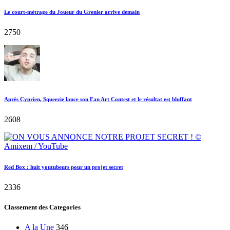
Le court-métrage du Joueur du Grenier arrive demain
2750
Après Cyprien, Squeezie lance son Fan Art Contest et le résultat est bluffant
2608
Red Box : huit youtubeurs pour un projet secret
2336
Classement des Categories
A la Une
346