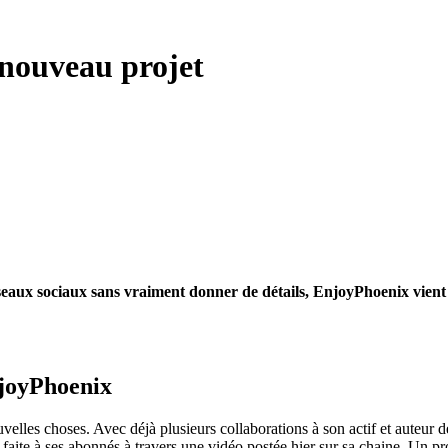
 nouveau projet
réseaux sociaux sans vraiment donner de détails, EnjoyPhoenix vient e
njoyPhoenix
velles choses. Avec déjà plusieurs collaborations à son actif et auteur d
e à ses abonnés à travers une vidéo postée hier sur sa chaine. Un projet 