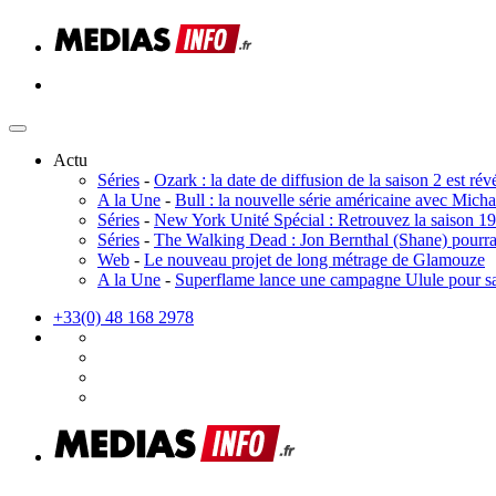
Actu
Séries
-
Ozark : la date de diffusion de la saison 2 est rév
A la Une
-
Bull : la nouvelle série américaine avec Mic
Séries
-
New York Unité Spécial : Retrouvez la saison 19
Séries
-
The Walking Dead : Jon Bernthal (Shane) pourrait 
Web
-
Le nouveau projet de long métrage de Glamouze
A la Une
-
Superflame lance une campagne Ulule pour s
+33(0) 48 168 2978