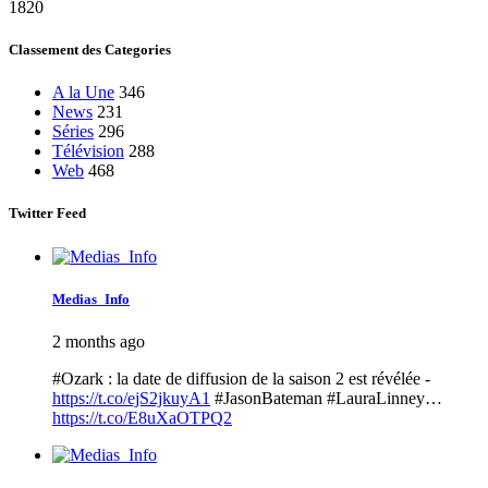
1820
Classement des Categories
A la Une
346
News
231
Séries
296
Télévision
288
Web
468
Twitter Feed
Medias_Info
2 months ago
#Ozark : la date de diffusion de la saison 2 est révélée -
https://t.co/ejS2jkuyA1
#JasonBateman #LauraLinney…
https://t.co/E8uXaOTPQ2