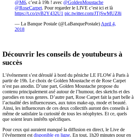
@M6
, c’est à 19h ! avec
@GoldenMoustache
@RoseCarpet
. Pour regarder le LIVE c’est ici et là
https://t.co/zvB2Y432U1
pic.twitter.com/JTjSwMUZ8i
— La Banque Postale (@LaBanquePostale)
April 4,
2018
Découvrir les conseils de youtubeurs à
succès
L’événement s’est déroulé à bord du péniche LE FLOW à Paris à
partir de 19h. Le choix de Golden Moustache et de Rose Carpet
n’est pas anodin. D’une part, Golden Moustache propose du
contenu principalement axé autour de l’humour, des sketchs et des
parodies en tous genres. D’autre part, Rose Carpet fait la part belle à
l’actualité des influenceuses, aux tutos make-up, mode et beauté.
Ainsi, les influenceurs de ces deux collectifs auront des conseils à
même de satisfaire la curiosité de tous les néophytes. Et ce, quels
que soient leurs intérêts spécifiques.
Pour ceux qui auraient manqué la diffusion en direct, le Live de
l’événement est
disponible en ligne
. En tout, 1h20 minutes pour en