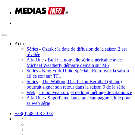
Actu
Séries
-
Ozark : la date de diffusion de la saison 2 est
révélée
A la Une
-
Bull : la nouvelle série américaine avec
Michael Weatherly démarre demain sur M6
Séries
-
New York Unité Spécial : Retrouvez la saison
19 ce soir sur TF1
Séries
-
The Walking Dead : Jon Bernthal (Shane)
pourrait signer son retour dans la saison 9 de la série
Web
-
Le nouveau projet de long métrage de Glamouze
A la Une
-
Superflame lance une campagne Ulule pour
sa web-série
+33(0) 48 168 2978