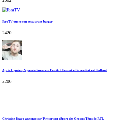
2502
IbraTV ouvre son restaurant burger
2420
Après Cyprien, Squeezie lance son Fan Art Contest et le résultat est bluffant
2206
Christine Bravo annonce sur Twitter son départ des Grosses Têtes de RTL