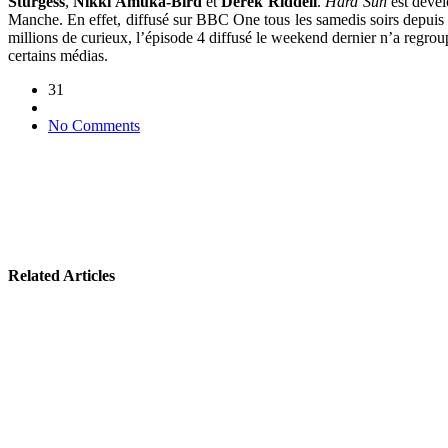
Sturgess
,
Nikki Amuka-Bird
et
Derek Riddell
.
Hard Sun
est dével
Manche. En effet, diffusé sur BBC One tous les samedis soirs depuis le
millions de curieux, l’épisode 4 diffusé le weekend dernier n’a regroup
certains médias.
31
No Comments
Related Articles