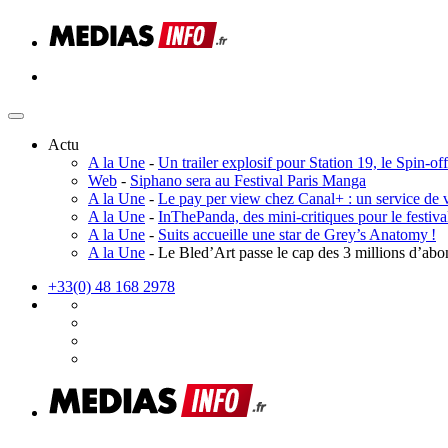
Actu
A la Une
-
Un trailer explosif pour Station 19, le Spin-
Web
-
Siphano sera au Festival Paris Manga
A la Une
-
Le pay per view chez Canal+ : un service de v
A la Une
-
InThePanda, des mini-critiques pour le festiv
A la Une
-
Suits accueille une star de Grey’s Anatomy !
A la Une
- Le Bled’Art passe le cap des 3 millions d’ab
+33(0) 48 168 2978