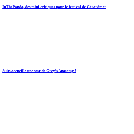
InThePanda, des mini-critiques pour le festival de Gérardmer
Suits accueille une star de Grey’s Anatomy !