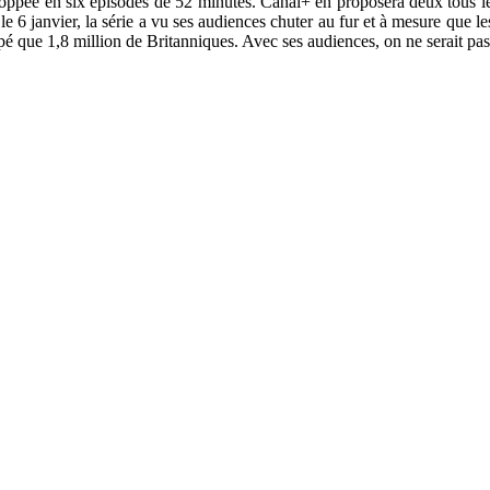
oppée en six épisodes de 52 minutes. Canal+ en proposera deux tous les 
 6 janvier, la série a vu ses audiences chuter au fur et à mesure que l
é que 1,8 million de Britanniques. Avec ses audiences, on ne serait pas 