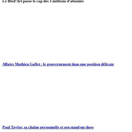
Le Bled’Art passe le cap des 3 millions d’abonnés
Affaire Mathieu Gallet : le gouvernement dans une position délicate
Paul Taylor, sa chaîne personnelle et son stand-up show