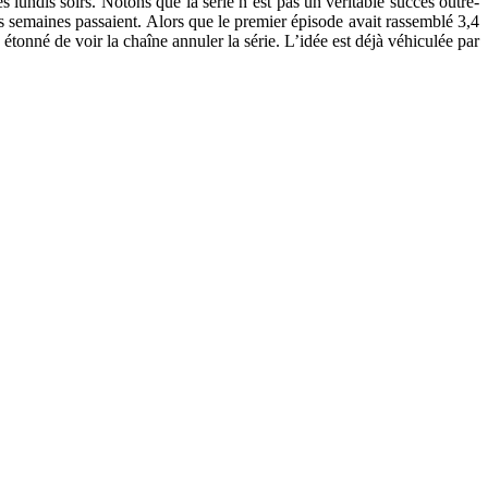
lundis soirs. Notons que la série n’est pas un véritable succès outre-
es semaines passaient. Alors que le premier épisode avait rassemblé 3,4
étonné de voir la chaîne annuler la série. L’idée est déjà véhiculée par