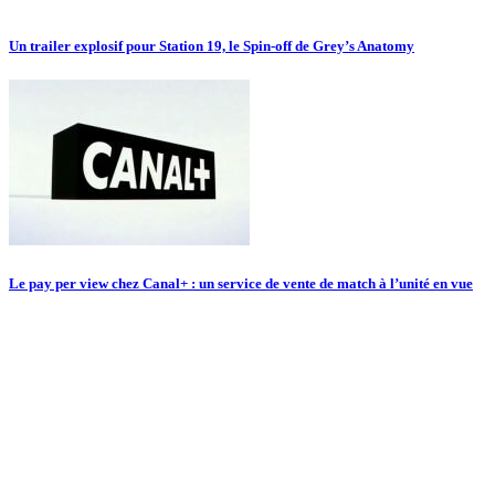
Un trailer explosif pour Station 19, le Spin-off de Grey’s Anatomy
Le pay per view chez Canal+ : un service de vente de match à l’unité en vue