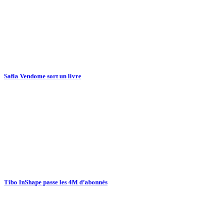
Safia Vendome sort un livre
Tibo InShape passe les 4M d’abonnés