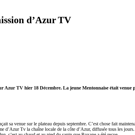
mission d’Azur TV
sur Azur TV hier 18 Décembre. La jeune Mentonnaise était venue pa
t sa venue sur le plateau depuis septembre. C’est chose fait maintenan
Azur Tv la chaîne locale de la côte d’Azur, diffusée tous les jours. C’e
 Inn, c’est au chaud et au pied du sapin que Roxane a été reçue.