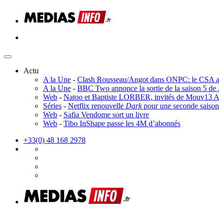
Actu
A la Une
-
Clash Rousseau/Angot dans ONPC: le CSA ad
A la Une
-
BBC Two annonce la sortie de la saison 5 de
Web
-
Natoo et Baptiste LORBER, invités de Mouv13 Act
Séries
-
Netflix renouvelle
Dark
pour une seconde saison
Web
-
Safia Vendome sort un livre
Web
-
Tibo InShape passe les 4M d’abonnés
+33(0) 48 168 2978