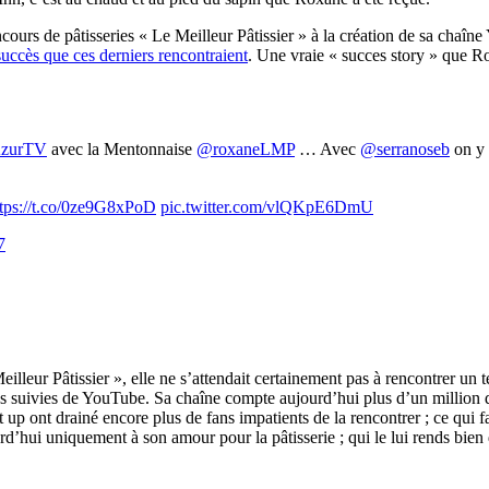
cours de pâtisseries « Le Meilleur Pâtissier » à la création de sa chaîne
succès que ces derniers rencontraient
. Une vraie « succes story » que Ro
zurTV
avec la Mentonnaise
@roxaneLMP
… Avec
@serranoseb
on y 
ttps://t.co/0ze9G8xPoD
pic.twitter.com/vlQKpE6DmU
7
illeur Pâtissier », elle ne s’attendait certainement pas à rencontrer un
lus suivies de YouTube. Sa chaîne compte aujourd’hui plus d’un million d
et up ont drainé encore plus de fans impatients de la rencontrer ; ce qui 
hui uniquement à son amour pour la pâtisserie ; qui le lui rends bien d