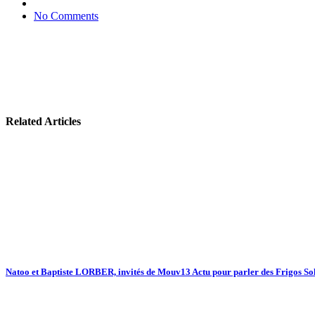
No Comments
Related Articles
Natoo et Baptiste LORBER, invités de Mouv13 Actu pour parler des Frigos Sol