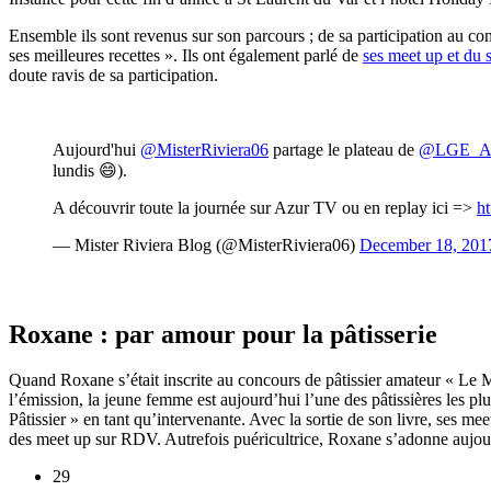
Ensemble ils sont revenus sur son parcours ; de sa participation au con
ses meilleures recettes ». Ils ont également parlé de
ses meet up et du 
doute ravis de sa participation.
Aujourd'hui
@MisterRiviera06
partage le plateau de
@LGE_A
lundis 😄).
A découvrir toute la journée sur Azur TV ou en replay ici =>
h
— Mister Riviera Blog (@MisterRiviera06)
December 18, 201
Roxane : par amour pour la pâtisserie
Quand Roxane s’était inscrite au concours de pâtissier amateur « Le Me
l’émission, la jeune femme est aujourd’hui l’une des pâtissières les p
Pâtissier » en tant qu’intervenante. Avec la sortie de son livre, ses me
des meet up sur RDV. Autrefois puéricultrice, Roxane s’adonne aujourd’
29