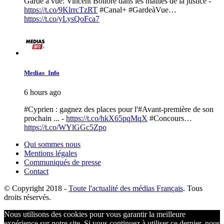
Garde à vue: Vincent Bolloré dans les mailles de la justice -
https://t.co/9KlrrcTzRT
#Canal+ #GardeàVue…
https://t.co/yLysQoFca7
Medias_Info
6 hours ago
#Cyprien : gagnez des places pour l'#Avant-première de son
prochain ... -
https://t.co/hkX65pqMqX
#Concours…
https://t.co/WYlGGc5Zpo
Qui sommes nous
Mentions légales
Communiqués de presse
Contact
© Copyright
2018 -
Toute l'actualité des médias Français
. Tous
droits réservés.
Nous utilisons des cookies pour vous garantir la meilleure
expérience sur notre site. Si vous continuez à utiliser ce dernier, nous