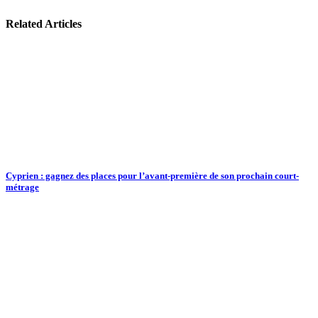
Related Articles
Cyprien : gagnez des places pour l’avant-première de son prochain court-
métrage