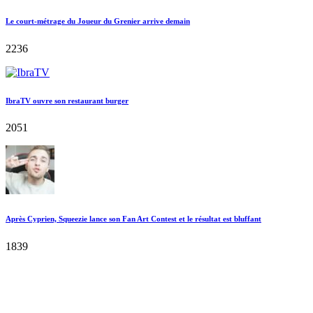
Le court-métrage du Joueur du Grenier arrive demain
2236
IbraTV ouvre son restaurant burger
2051
Après Cyprien, Squeezie lance son Fan Art Contest et le résultat est bluffant
1839