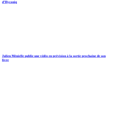
d’Hyconiq
Julien Ménielle publie une vidéo en prévision à la sortie prochaine de son
livre