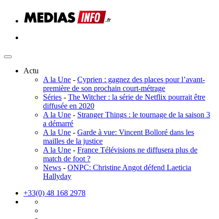
Actu
A la Une
-
Cyprien : gagnez des places pour l’avant-
première de son prochain court-métrage
Séries
-
The Witcher : la série de Netflix pourrait être
diffusée en 2020
A la Une
-
Stranger Things : le tournage de la saison 3
a démarré
A la Une
-
Garde à vue: Vincent Bolloré dans les
mailles de la justice
A la Une
-
France Télévisions ne diffusera plus de
match de foot ?
News
-
ONPC: Christine Angot défend Laeticia
Hallyday
+33(0) 48 168 2978