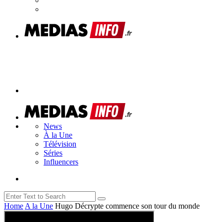
News
À la Une
Télévision
Séries
Influencers
Home
A la Une
Hugo Décrypte commence son tour du monde