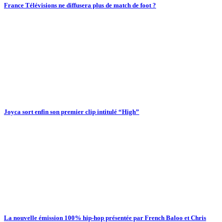
France Télévisions ne diffusera plus de match de foot ?
Joyca sort enfin son premier clip intitulé “High”
La nouvelle émission 100% hip-hop présentée par French Baloo et Chris