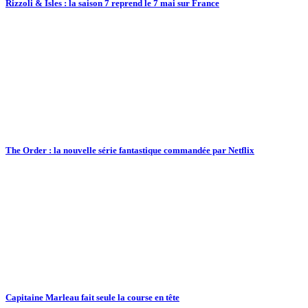
Rizzoli & Isles : la saison 7 reprend le 7 mai sur France
The Order : la nouvelle série fantastique commandée par Netflix
Capitaine Marleau fait seule la course en tête