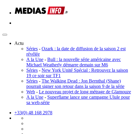
Actu
Séries
-
Ozark : la date de diffusion de la saison 2 est
révélée
A la Une
-
Bull : la nouvelle série américaine avec
Michael Weatherly démarre demain sur M6
Séries
-
New York Unité Spécial : Retrouvez la saison
19 ce soir sur TF1
Séries
-
The Walking Dead : Jon Bernthal (Shane)
pourrait signer son retour dans la saison 9 de la série
Web
-
Le nouveau projet de long métrage de Glamouze
A la Une
-
Superflame lance une campagne Ulule pour
sa web-série
+33(0) 48 168 2978