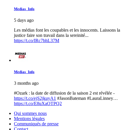
Medias_Info
5 days ago
Les médias font les coupables et les innocents. Laissons la
justice faire son travail dans la sereinité...
https://t.co/IRc7bhL37M
Medias_Info
3 months ago
#Ozark : la date de diffusion de la saison 2 est révélée -
https://t.co/ejS2jkuyA1
#JasonBateman #LauraLinney…
https://t.co/E8uXaOTPQ2
Qui sommes nous
Mentions légales
Communiqués de presse
Contact