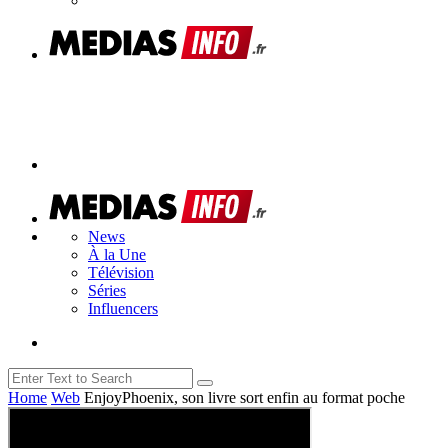
News
À la Une
Télévision
Séries
Influencers
Home
Web
EnjoyPhoenix, son livre sort enfin au format poche