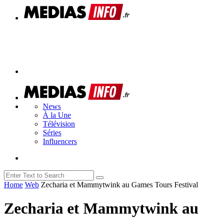
News
À la Une
Télévision
Séries
Influencers
Home
Web
Zecharia et Mammytwink au Games Tours Festival
Zecharia et Mammytwink au