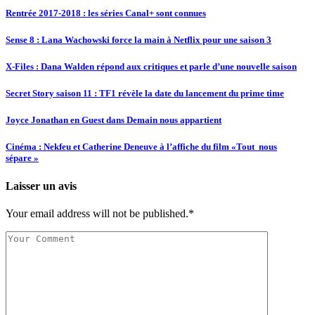
Rentrée 2017-2018 : les séries Canal+ sont connues
Sense 8 : Lana Wachowski force la main à Netflix pour une saison 3
X-Files : Dana Walden répond aux critiques et parle d’une nouvelle saison
Secret Story saison 11 : TF1 révèle la date du lancement du prime time
Joyce Jonathan en Guest dans Demain nous appartient
Cinéma : Nekfeu et Catherine Deneuve à l’affiche du film «Tout nous
sépare »
Laisser un avis
Your email address will not be published.*