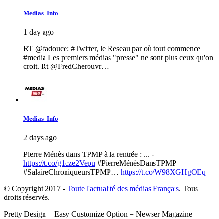
Medias_Info
1 day ago
RT @fadouce: #Twitter, le Reseau par où tout commence
#media Les premiers médias "presse" ne sont plus ceux qu'on
croit. Rt @FredCherouvr…
Medias_Info
2 days ago
Pierre Ménès dans TPMP à la rentrée : ... -
https://t.co/g1cze2Vepu
#PierreMénèsDansTPMP
#SalaireChroniqueursTPMP…
https://t.co/W98XGHgQEq
© Copyright
2017 -
Toute l'actualité des médias Français
. Tous
droits réservés.
Pretty Design + Easy Customize Option = Newser Magazine