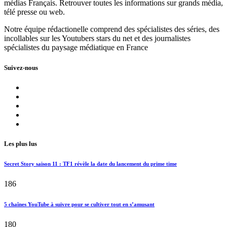
médias Français. Retrouver toutes les informations sur grands média,
télé presse ou web.
Notre équipe rédactionelle comprend des spécialistes des séries, des
incollables sur les Youtubers stars du net et des journalistes
spécialistes du paysage médiatique en France
Suivez-nous
Les plus lus
Secret Story saison 11 : TF1 révèle la date du lancement du prime time
186
5 chaînes YouTube à suivre pour se cultiver tout en s’amusant
180