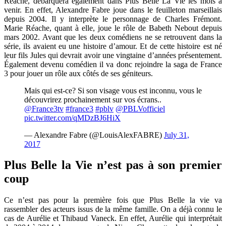
Réache, débarquera également dans Plus Belle La Vie les mois à
venir. En effet, Alexandre Fabre joue dans le feuilleton marseillais
depuis 2004. Il y interprète le personnage de Charles Frémont.
Marie Réache, quant à elle, joue le rôle de Babeth Nebout depuis
mars 2002. Avant que les deux comédiens ne se retrouvent dans la
série, ils avaient eu une histoire d’amour. Et de cette histoire est né
leur fils Jules qui devrait avoir une vingtaine d’années présentement.
Également devenu comédien il va donc rejoindre la saga de France
3 pour jouer un rôle aux côtés de ses géniteurs.
Mais qui est-ce? Si son visage vous est inconnu, vous le
découvrirez prochainement sur vos écrans..
@France3tv
#france3
#pblv
@PBLVofficiel
pic.twitter.com/qMDzBJ6HiX
— Alexandre Fabre (@LouisAlexFABRE)
July 31,
2017
Plus Belle la Vie n’est pas à son premier
coup
Ce n’est pas pour la première fois que Plus Belle la vie va
rassembler des acteurs issus de la même famille. On a déjà connu le
cas de Aurélie et Thibaud Vaneck. En effet, Aurélie qui interprétait