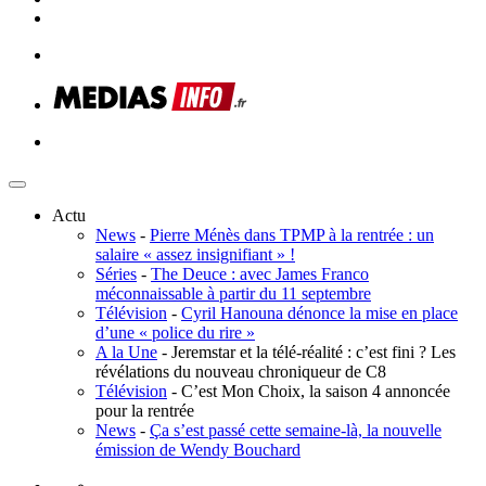
Actu
News
-
Pierre Ménès dans TPMP à la rentrée : un
salaire « assez insignifiant » !
Séries
-
The Deuce : avec James Franco
méconnaissable à partir du 11 septembre
Télévision
-
Cyril Hanouna dénonce la mise en place
d’une « police du rire »
A la Une
- Jeremstar et la télé-réalité : c’est fini ? Les
révélations du nouveau chroniqueur de C8
Télévision
- C’est Mon Choix, la saison 4 annoncée
pour la rentrée
News
-
Ça s’est passé cette semaine-là, la nouvelle
émission de Wendy Bouchard