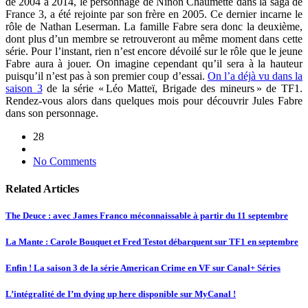
de 2004 à 2014, le personnage de Ninon Chaumette dans la saga de
France 3, a été rejointe par son frère en 2005. Ce dernier incarne le
rôle de Nathan Leserman. La famille Fabre sera donc la deuxième,
dont plus d’un membre se retrouveront au même moment dans cette
série. Pour l’instant, rien n’est encore dévoilé sur le rôle que le jeune
Fabre aura à jouer. On imagine cependant qu’il sera à la hauteur
puisqu’il n’est pas à son premier coup d’essai.
On l’a déjà vu dans la
saison 3
de la série « Léo Matteï, Brigade des mineurs » de TF1.
Rendez-vous alors dans quelques mois pour découvrir Jules Fabre
dans son personnage.
28
No Comments
Related Articles
The Deuce : avec James Franco méconnaissable à partir du 11 septembre
La Mante : Carole Bouquet et Fred Testot débarquent sur TF1 en septembre
Enfin ! La saison 3 de la série American Crime en VF sur Canal+ Séries
L’intégralité de I’m dying up here disponible sur MyCanal !