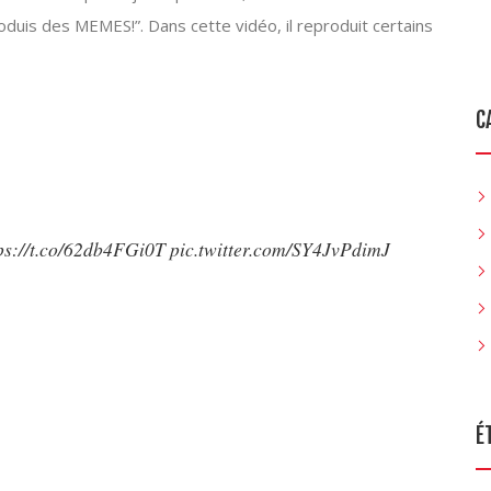
reproduis des MEMES!”. Dans cette vidéo, il reproduit certains
C
ps://t.co/62db4FGi0T
pic.twitter.com/SY4JvPdimJ
É