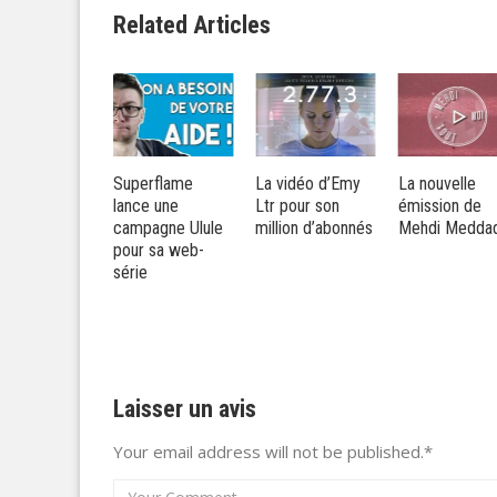
Related Articles
nouveau
Superflame
La vidéo d’Emy
La nouvelle
et de long
lance une
Ltr pour son
émission de
rage de
campagne Ulule
million d’abonnés
Mehdi Medda
mouze
pour sa web-
série
Laisser un avis
Your email address will not be published.*