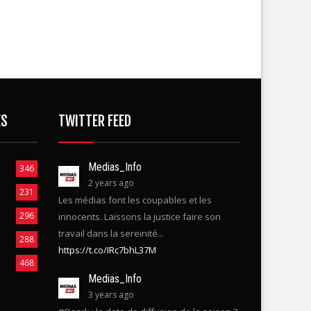
ES
TWITTER FEED
Medias_Info
346
2 years ago
231
Les médias font les coupables et les
296
innocents. Laissons la justice faire son
travail dans la sereinité...
288
https://t.co/IRc7bhL37M
468
Medias_Info
3 years ago