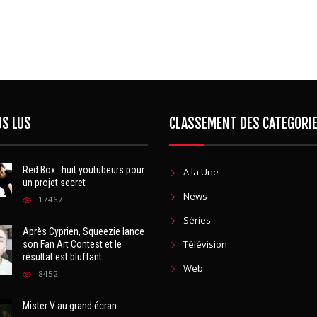
US LUS
CLASSEMENT DES CATEGORI
Red Box : huit youtubeurs pour
A la Une
un projet secret
News
17467
Séries
Après Cyprien, Squeezie lance
Télévision
son Fan Art Contest et le
résultat est bluffant
Web
8452
Mister V au grand écran