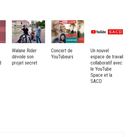
Walane Rider
Concert de
Un nouvel
Mam
dévoile son
YouTubeurs
espace de travail
un l
d
projet secret
collaboratif avec
exp
le YouTube
noc
Space et la
SACD