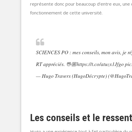
représente donc pour beaucoup d’entre eux, une ch
fonctionnement de cette université.
SCIENCES PO : mes conseils, mon avis, je rép
RT appréciés. 🖖🏼
https://t.co/atuzx1Jfgo
pic
— Hugo Travers (HugoDécrypte) (@HugoTr
Les conseils et le ressen
Hugo a une expérience tout à fait particulière du pa