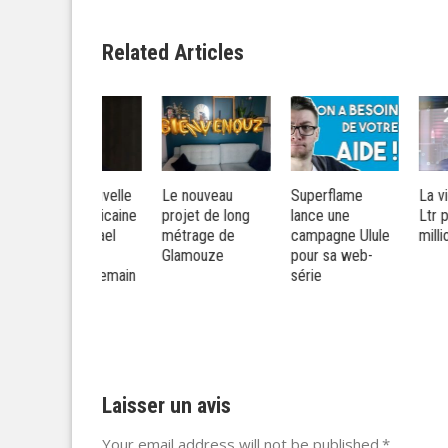
Related Articles
 : la nouvelle
Le nouveau
Superflame
La vidéo d’Em
e américaine
projet de long
lance une
Ltr pour son
c Michael
métrage de
campagne Ulule
million d’abon
therly
Glamouze
pour sa web-
arre demain
série
 M6
Laisser un avis
Your email address will not be published.*