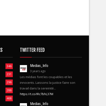
ES
TWITTER FEED
Medias_Info
346
3 years ago
231
Les médias font les coupables et les
296
innocents. Laissons la justice faire son
travail dans la sereinité...
288
https://t.co/IRc7bhL37M
468
Medias_Info
3 years ago