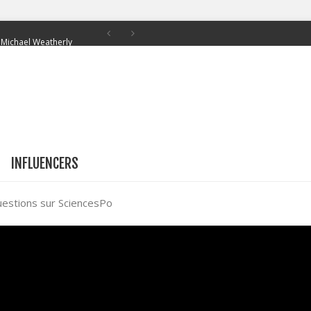
c Michael Weatherly
son 19 ce soir sur TF1
pourrait signer son
lamouze
INFLUENCERS
 pour sa web-série
estions sur SciencesPo
2 est révélée