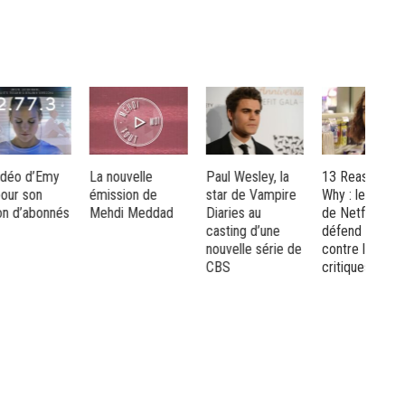
y
La nouvelle
Paul Wesley, la
13 Reasons
Wal
émission de
star de Vampire
Why : le patron
dév
nés
Mehdi Meddad
Diaries au
de Netflix
pro
casting d’une
défend la série
nouvelle série de
contre les
CBS
critiques