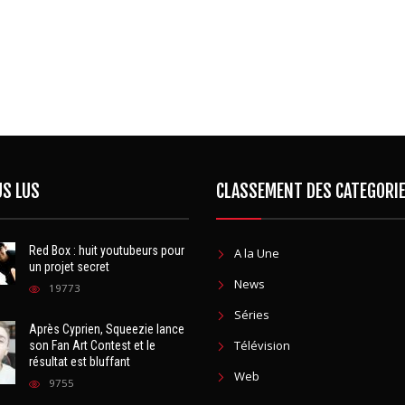
US LUS
CLASSEMENT DES CATEGORI
Red Box : huit youtubeurs pour
A la Une
un projet secret
News
19773
Séries
Après Cyprien, Squeezie lance
Télévision
son Fan Art Contest et le
résultat est bluffant
Web
9755
La Casa De Papel : découvrez