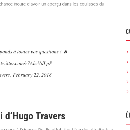
ance inouïe d’avoir un aperçu dans les coulisses du
C
onds à toutes vos questions ! 🔥
.twitter.com/z7AhzVdLpP
avers)
February 22, 2018
ti d’Hugo Travers
É
rcours à Sciences Po. En effet, il est l’un des étudiants à