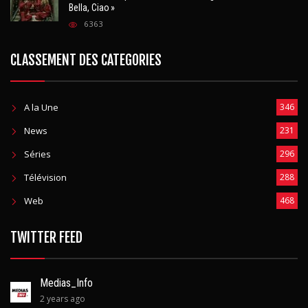
Bella, Ciao »
6363
CLASSEMENT DES CATEGORIES
A la Une
346
News
231
Séries
296
Télévision
288
Web
468
TWITTER FEED
Medias_Info
2 years ago