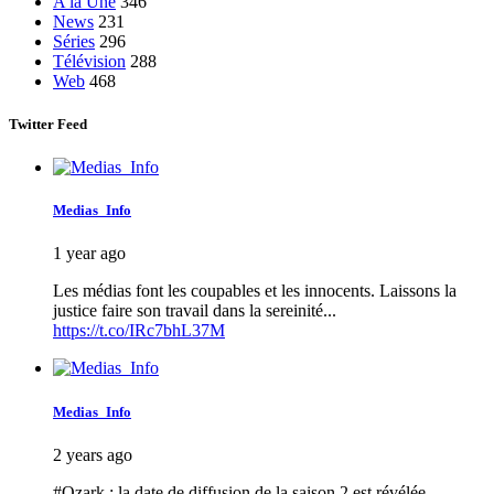
A la Une
346
News
231
Séries
296
Télévision
288
Web
468
Twitter Feed
Medias_Info
1 year ago
Les médias font les coupables et les innocents. Laissons la
justice faire son travail dans la sereinité...
https://t.co/IRc7bhL37M
Medias_Info
2 years ago
#Ozark : la date de diffusion de la saison 2 est révélée -