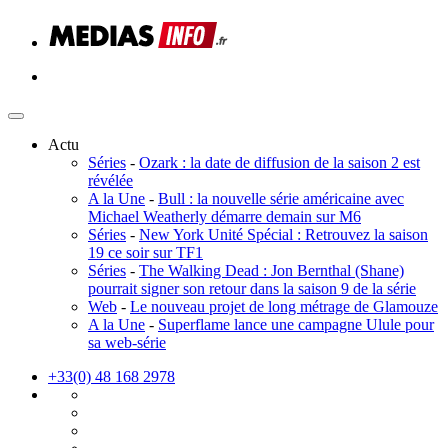
Actu
Séries
-
Ozark : la date de diffusion de la saison 2 est
révélée
A la Une
-
Bull : la nouvelle série américaine avec
Michael Weatherly démarre demain sur M6
Séries
-
New York Unité Spécial : Retrouvez la saison
19 ce soir sur TF1
Séries
-
The Walking Dead : Jon Bernthal (Shane)
pourrait signer son retour dans la saison 9 de la série
Web
-
Le nouveau projet de long métrage de Glamouze
A la Une
-
Superflame lance une campagne Ulule pour
sa web-série
+33(0) 48 168 2978