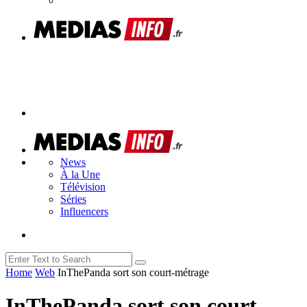
News
À la Une
Télévision
Séries
Influencers
Home
Web
InThePanda sort son court-métrage
InThePanda sort son court-