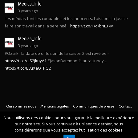
Medias_Info
3 years ago
Les médias font les coupables et les innocents. Laissons la justice
faire son travail dans la sereinité...
https://t.co/IRc7bhL37M
Medias_Info
3 years ago
#Ozark : la date de diffusion de la saison 2 est révélée -
https://t.co/ejS2jkuyA1
#JasonBateman #LauraLinney…
https://t.co/E8uXaOTPQ2
Qui sommes nous
Mentions légales
Communiqués de presse
Contact
© Copyright
2021 -
Toute l'actualité des médias Français
. Tous droits
Nous utilisons des cookies pour vous garantir la meilleure expérience
sur notre site. Si vous continuez à utiliser ce dernier, nous
réservés.
considérerons que vous acceptez l'utilisation des cookies.