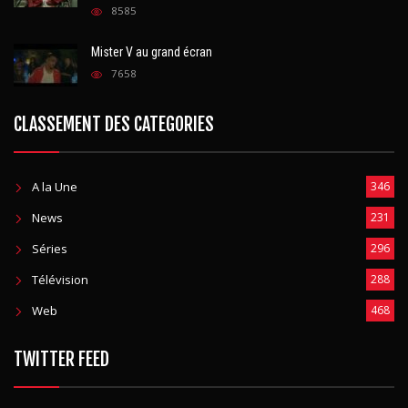
8585
Mister V au grand écran
7658
CLASSEMENT DES CATEGORIES
A la Une
346
News
231
Séries
296
Télévision
288
Web
468
TWITTER FEED