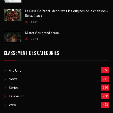
La Casa De Papel : découvrez les origines de la chanson «
Bella, Ciao »
8824
Mister V au grand écran
7723
CLASSEMENT DES CATEGORIES
A la Une
346
News
231
Séries
296
Télévision
288
Web
468