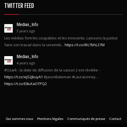
TWITTER FEED
Medias_Info
3 years ago
Les médias font les coupables et les innocents. Laissons la justice
faire son travail dans la sereinité...
https://t.co/IRc7bhL37M
Medias_Info
4 years ago
#Ozark : la date de diffusion de la saison 2 est révélée -
https://t.co/ejS2jkuyA1
#JasonBateman #LauraLinney…
https://t.co/E8uXaOTPQ2
Qui sommes nous
Mentions légales
Communiqués de presse
Contact
© Copyright
2022 -
Toute l'actualité des médias Français
. Tous droits